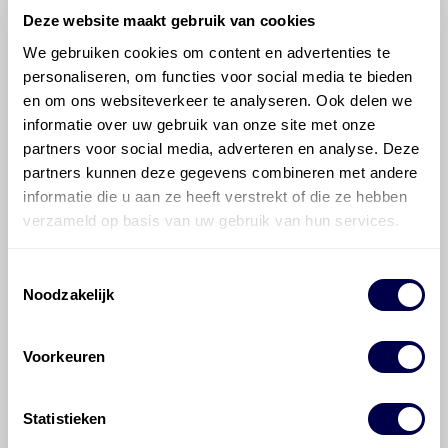
Deze website maakt gebruik van cookies
We gebruiken cookies om content en advertenties te
personaliseren, om functies voor social media te bieden
en om ons websiteverkeer te analyseren. Ook delen we
informatie over uw gebruik van onze site met onze
Mobil ATF Multi-Vehicle
partners voor social media, adverteren en analyse. Deze
Ververs elke 24 maanden/ 30000 km
partners kunnen deze gegevens combineren met andere
informatie die u aan ze heeft verstrekt of die ze hebben
verzameld op basis van uw gebruik van hun services.
Toestemmingsselectie
700 ATF 1
Noodzakelijk
Ververs elke 24 maanden/ 30000 km
Voorkeuren
Transmissie, automatisch
AC60F 6/1
Fabrieksvulling Inhoud 9,5 liter
Statistieken
Service vulling Inhoud 1,5 liter