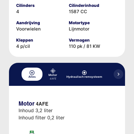
Cilinders
Cilinderinhoud
4
1587 CC
Aandrijving
Motortype
Voorwielen
Lijnmotor
Kleppen
Vermogen
4 p/cil
110 pk / 81 KW
Motor
Hydraulisch 
Alles
Hydraulisch remsysteem
koppeli
4AFE
Motor
4AFE
Inhoud 3,2 liter
Inhoud filter 0,2 liter