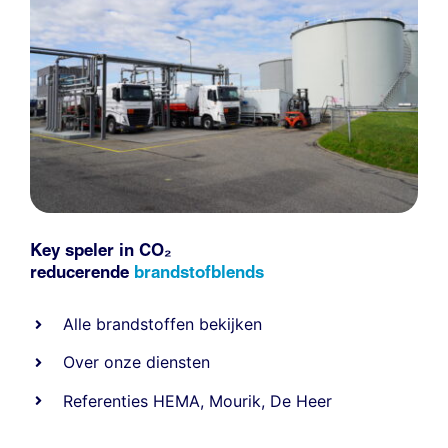
Key speler in CO₂
reducerende
brandstofblends
Alle
brandstoffen
bekijken
Over onze diensten
Referenties
HEMA
,
Mourik
,
De Heer