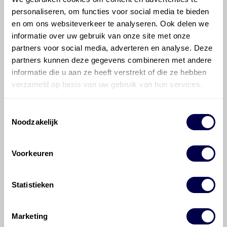
Mobil 75W90 Multi-Vehicle
personaliseren, om functies voor social media te bieden
Ververs elke 105000 km/ 72 maanden
en om ons websiteverkeer te analyseren. Ook delen we
informatie over uw gebruik van onze site met onze
partners voor social media, adverteren en analyse. Deze
partners kunnen deze gegevens combineren met andere
informatie die u aan ze heeft verstrekt of die ze hebben
verzameld op basis van uw gebruik van hun services.
Mobilube HD 75W90
Ververs elke 105000 km/ 72 maanden
Toestemmingsselectie
Noodzakelijk
Voorkeuren
Veelgestelde vragen over
Statistieken
de Toyota Corolla
Marketing
Welke motorolie adviseert Den Hartog