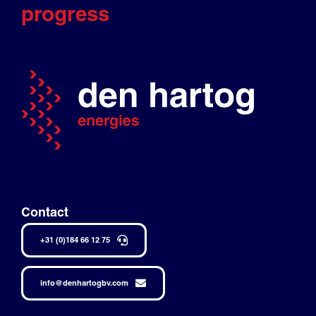
progress
Contact
+31 (0)184 66 12 75
info@denhartogbv.com