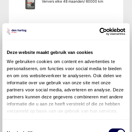
Ververs elke 48 maanden/ 60000 km
Mobilube HD 75W90
Ververs elke 48 maanden/ 60000 km
Deze website maakt gebruik van cookies
We gebruiken cookies om content en advertenties te
personaliseren, om functies voor social media te bieden
en om ons websiteverkeer te analyseren. Ook delen we
informatie over uw gebruik van onze site met onze
partners voor social media, adverteren en analyse. Deze
Veelgestelde vragen over
partners kunnen deze gegevens combineren met andere
de Toyota Celica
informatie die u aan ze heeft verstrekt of die ze hebben
verzameld op basis van uw gebruik van hun services.
Welke motorolie adviseert Den Hartog
Toestemmingsselectie
voor de Toyota Celica Celica 1.8 VVT-i?