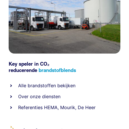
Key speler in CO₂
reducerende
brandstofblends
Alle
brandstoffen
bekijken
Over onze diensten
Referenties
HEMA
,
Mourik
,
De Heer