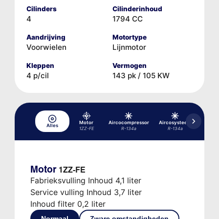
Cilinders
Cilinderinhoud
4
1794 CC
Aandrijving
Motortype
Voorwielen
Lijnmotor
Kleppen
Vermogen
4 p/cil
143 pk / 105 KW
Motor
Aircocompressor
Aircosysteem
Alles
Hydrau
1ZZ-FE
R-134a
R-134a
Motor
1ZZ-FE
Fabrieksvulling Inhoud 4,1 liter
Service vulling Inhoud 3,7 liter
Inhoud filter 0,2 liter
Normaal
Zware omstandigheden