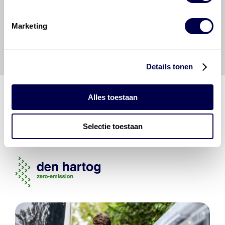
veilige en verantwoorde manier uit te voeren. Hij/zij
vrijwaart en indemniseert de uitgever en
Den Hartog
Energies
voor enig verlies, letsel, claim en schade
Marketing
veroorzaakt door een onjuiste interpretatie of een
onjuist gebruik van de gepubliceerde gegevens.
Details tonen
Alles toestaan
Den Hartog Energies
Selectie toestaan
bestaat uit
vier divisies