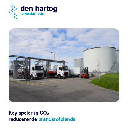
Key speler in CO₂
reducerende
brandstofblends