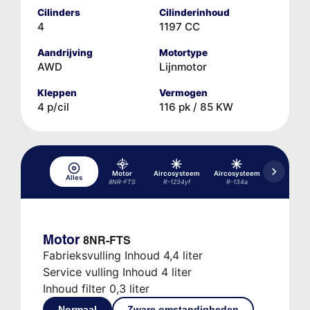
Cilinders
Cilinderinhoud
4
1197 CC
Aandrijving
Motortype
AWD
Lijnmotor
Kleppen
Vermogen
4 p/cil
116 pk / 85 KW
Motor
Aircosysteem
Aircosysteem
Differentie
Alles
8NR-FTS
R-1234yf
R-134a
FD1
Motor
8NR-FTS
Fabrieksvulling Inhoud 4,4 liter
Service vulling Inhoud 4 liter
Inhoud filter 0,3 liter
Normaal
Zware omstandigheden