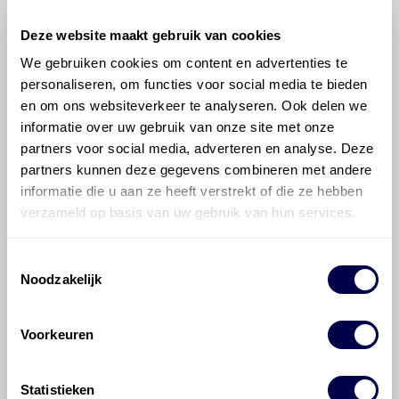
Deze website maakt gebruik van cookies
We gebruiken cookies om content en advertenties te
personaliseren, om functies voor social media te bieden
©
Olyslager
Alle rechten voorbehouden. Deze
en om ons websiteverkeer te analyseren. Ook delen we
informatie mag noch geheel noch gedeeltelijk worden
informatie over uw gebruik van onze site met onze
gereproduceerd, opgeslagen in een database of op
partners voor social media, adverteren en analyse. Deze
andere manieren worden overgedragen zonder
partners kunnen deze gegevens combineren met andere
voorafgaande schriftelijke toestemming van Olyslager
informatie die u aan ze heeft verstrekt of die ze hebben
Organisation B.V. Hoewel alles in het werk is gesteld
verzameld op basis van uw gebruik van hun services.
om ervoor te zorgen dat deze gegevens zo accuraat
en compleet mogelijk zijn, wordt geen
Toestemmingsselectie
aansprakelijkheid aanvaard, anders dan waartoe een
Noodzakelijk
wettelijke verplichting bestaat, voor schade of verlies
veroorzaakt door fouten of omissies in de verstrekte
informatie. Door deze olieaanbevelingsinformatie te
Voorkeuren
raadplegen en te gebruiken erkent de gebruiker dat
hij/zij de ervaring, de kennis en het vermogen heeft
om de vereiste onderhoudswerkzaamheden op een
Statistieken