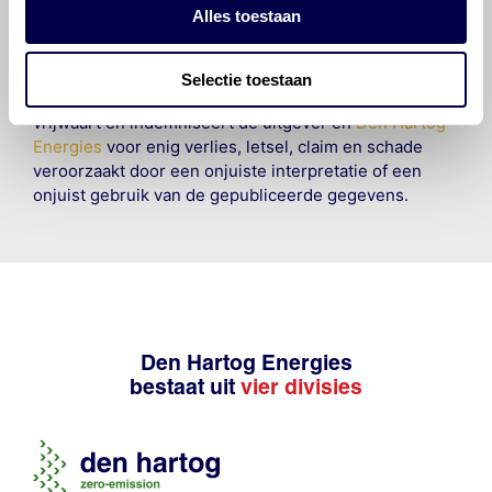
informatie. Door deze olieaanbevelingsinformatie te
Alles toestaan
raadplegen en te gebruiken erkent de gebruiker dat
hij/zij de ervaring, de kennis en het vermogen heeft
om de vereiste onderhoudswerkzaamheden op een
Selectie toestaan
veilige en verantwoorde manier uit te voeren. Hij/zij
vrijwaart en indemniseert de uitgever en
Den Hartog
Energies
voor enig verlies, letsel, claim en schade
veroorzaakt door een onjuiste interpretatie of een
onjuist gebruik van de gepubliceerde gegevens.
Den Hartog Energies
bestaat uit
vier divisies