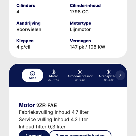
Cilinders
Cilinderinhoud
4
1798 CC
Aandrijving
Motortype
Voorwielen
Lijnmotor
Kleppen
Vermogen
4 p/cil
147 pk / 108 KW
Motor
Aircocompressor
Aircosysteem
Alles
Hydrau
2ZR-FAE
R-134a
R-134a
Motor
2ZR-FAE
Fabrieksvulling Inhoud 4,7 liter
Service vulling Inhoud 4,2 liter
Inhoud filter 0,3 liter
Normaal
Zware omstandigheden