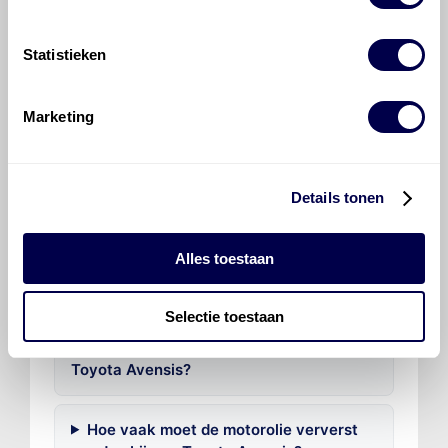
Ververs elke 105000 km/ 72 maanden
Statistieken
Marketing
Veelgestelde vragen over
Details tonen
de Toyota Avensis
Alles toestaan
Welke motorolie adviseert Den Hartog
voor de Toyota Avensis Avensis 1.6?
Selectie toestaan
Hoeveel motorolie gaat er in een
Toyota Avensis?
Hoe vaak moet de motorolie ververst