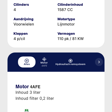
Cilinders
Cilinderinhoud
4
1587 CC
Aandrijving
Motortype
Voorwielen
Lijnmotor
Kleppen
Vermogen
4 p/cil
110 pk / 81 KW
Motor
Hydraulisch 
Alles
Hydraulisch remsysteem
koppeli
4AFE
Motor
4AFE
Inhoud 3 liter
Inhoud filter 0,2 liter