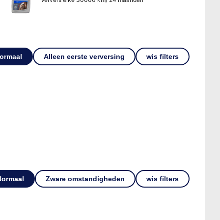
ormaal
Alleen eerste verversing
wis filters
Normaal
Zware omstandigheden
wis filters