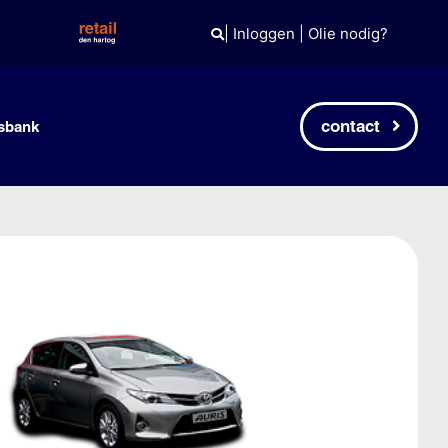
|
Inloggen
|
Olie nodig?
contact
sbank