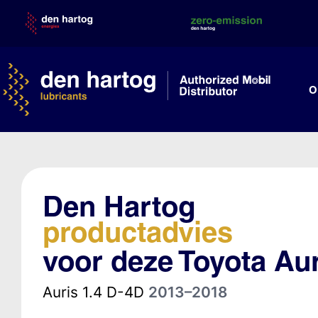
Skip
to
content
O
Den Hartog
productadvies
voor deze Toyota Au
Auris 1.4 D-4D
2013–2018