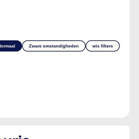
Normaal
Zware omstandigheden
wis filters