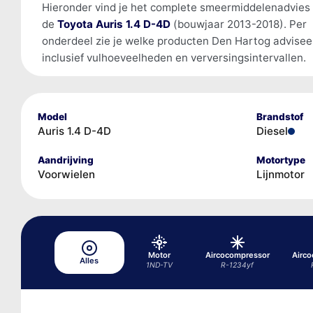
Hieronder vind je het complete smeermiddelenadvies
de
Toyota Auris 1.4 D-4D
(bouwjaar 2013-2018). Per
onderdeel zie je welke producten Den Hartog advisee
inclusief vulhoeveelheden en verversingsintervallen.
Model
Brandstof
Auris 1.4 D-4D
Diesel
Aandrijving
Motortype
Voorwielen
Lijnmotor
Motor
Aircocompressor
Airc
Alles
1ND-TV
R-1234yf