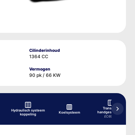
Cilinderinhoud
1364 CC
Vermogen
90 pk / 66 KW
Transaxle,
Hydraulisch systeem
handgeschakeld
Koelsysteem
koppeling
EC69 6/1