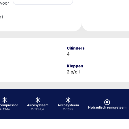
 voor
rt,
Cilinders
4
Kleppen
2 p/cil
ocompressor
Aircosysteem
Aircosysteem
Hydraulisch remsysteem
R-134a
R-1234yf
R-134a