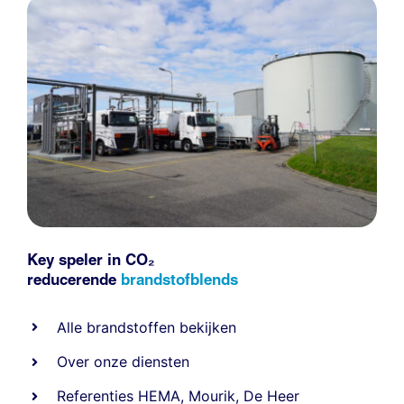
Key speler in CO₂
reducerende
brandstofblends
Alle
brandstoffen
bekijken
Over onze diensten
Referenties
HEMA
,
Mourik
,
De Heer