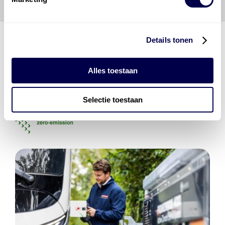
Details tonen
Den Hartog Energies
Alles toestaan
bestaat uit
vier divisies
Selectie toestaan