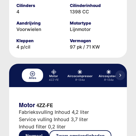
Cilinders
Cilinderinhoud
4
1398 CC
Aandrijving
Motortype
Voorwielen
Lijnmotor
Kleppen
Vermogen
4 p/cil
97 pk / 71 KW
Motor
Aircocompressor
Aircosysteem
Hydra
Alles
4ZZ-FE
R-134a
R-134a
Motor
4ZZ-FE
Fabrieksvulling Inhoud 4,2 liter
Service vulling Inhoud 3,7 liter
Inhoud filter 0,2 liter
Normaal
Zware omstandigheden