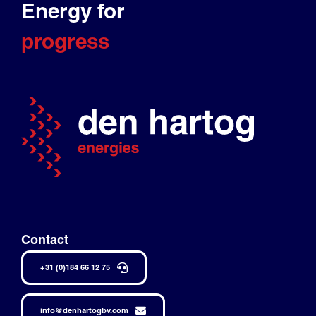
Energy for
progress
Contact
+31 (0)184 66 12 75
info@denhartogbv.com