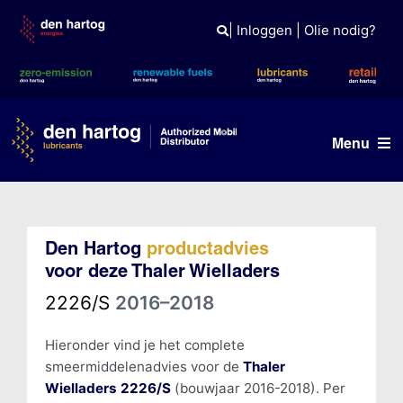
Skip
to
|
Inloggen
|
Olie nodig?
content
Menu
Olie advies
Den Hartog
productadvies
Producten
voor deze Thaler Wielladers
Referenties
2226/S
2016–2018
Branches
Hieronder vind je het complete
smeermiddelenadvies voor de
Thaler
Kennisbank
Wielladers 2226/S
(bouwjaar 2016-2018). Per