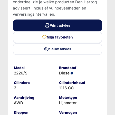
onderdeel zie je welke producten Den Hartog
adviseert, inclusief vulhoeveelheden en
verversingsintervallen.
Print advies
Mijn favorieten
nieuw advies
Model
Brandstof
2226/S
Diesel
Cilinders
Cilinderinhoud
3
1116 CC
Aandrijving
Motortype
AWD
Lijnmotor
Kleppen
Vermogen