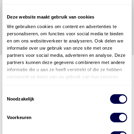
om de vereiste onderhoudswerkzaamheden op een
veilige en verantwoorde manier uit te voeren. Hij/zij
vrijwaart en indemniseert de uitgever en
Den Hartog
Deze website maakt gebruik van cookies
Energies
voor enig verlies, letsel, claim en schade
We gebruiken cookies om content en advertenties te
veroorzaakt door een onjuiste interpretatie of een
personaliseren, om functies voor social media te bieden
onjuist gebruik van de gepubliceerde gegevens.
en om ons websiteverkeer te analyseren. Ook delen we
informatie over uw gebruik van onze site met onze
partners voor social media, adverteren en analyse. Deze
partners kunnen deze gegevens combineren met andere
informatie die u aan ze heeft verstrekt of die ze hebben
verzameld op basis van uw gebruik van hun services.
Den Hartog Energies
bestaat uit
vier divisies
Toestemmingsselectie
Noodzakelijk
Voorkeuren