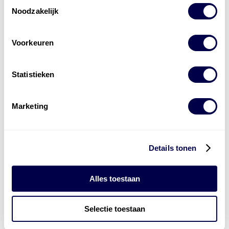
Toestemmingsselectie
Noodzakelijk
Voorkeuren
Levert complete
laad- en
accu oplossingen
Statistieken
Installatie van laadinfra en accu’s
Marketing
Energiebeheer
en
ERE’s
Laadnetwerk
en
Laadpassen
Details tonen
Alles toestaan
Selectie toestaan