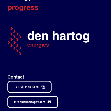
progress
Contact
+31 (0)184 66 12 75
info@denhartogbv.com