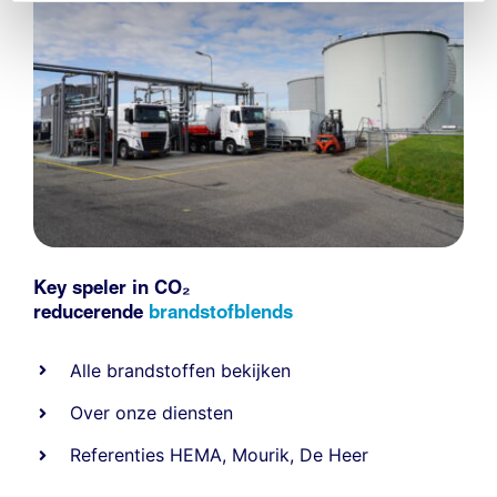
Key speler in CO₂
reducerende
brandstofblends
Alle
brandstoffen
bekijken
Over onze diensten
Referenties
HEMA
,
Mourik
,
De Heer