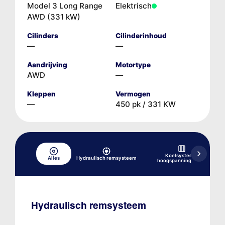
Model 3 Long Range
Elektrisch
AWD (331 kW)
Cilinders
Cilinderinhoud
—
—
Aandrijving
Motortype
AWD
—
Kleppen
Vermogen
—
450 pk / 331 KW
Koelsysteem,
Alles
Hydraulisch remsysteem
hoogspanningsaccu
Hydraulisch remsysteem