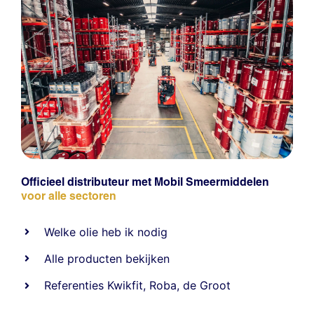
Officieel distributeur met Mobil Smeermiddelen
voor alle sectoren
Welke olie heb ik nodig
Alle producten bekijken
Referentie
s
Kwikfit
,
Roba
,
de Groot