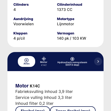
Cilinders
Cilinderinhoud
4
1373 CC
Aandrijving
Motortype
Voorwielen
Lijnmotor
Kleppen
Vermogen
4 p/cil
140 pk / 103 KW
Motor
Hydraulisch remsysteem
Hydraulisc
Alles
(DOT3-dop)
(DOT
K14C
Motor
K14C
Fabrieksvulling Inhoud 3,9 liter
Service vulling Inhoud 3,3 liter
Inhoud filter 0,2 liter
Flexibel (max)
Zwaar, flexibel (max)