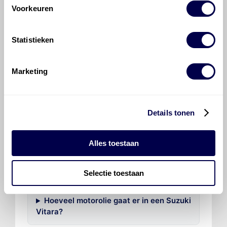
Voorkeuren
700 Sintofluid FE 75W
Ververs elke 30000 km/ 24 maanden
Statistieken
Marketing
Veelgestelde vragen over
Details tonen
de Suzuki Vitara
Alles toestaan
Welke motorolie adviseert Den Hartog
voor de Suzuki Vitara Vitara 1.4?
Selectie toestaan
Hoeveel motorolie gaat er in een Suzuki
Vitara?