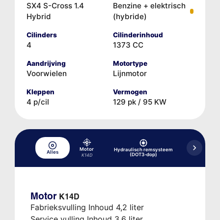
SX4 S-Cross 1.4
Benzine + elektrisch
Hybrid
(hybride)
Cilinders
Cilinderinhoud
4
1373 CC
Aandrijving
Motortype
Voorwielen
Lijnmotor
Kleppen
Vermogen
4 p/cil
129 pk / 95 KW
Motor
Hydraulisch remsysteem
Hydraulisc
Alles
(DOT3-dop)
(DOT
K14D
Motor
K14D
Fabrieksvulling Inhoud 4,2 liter
Service vulling Inhoud 3,6 liter