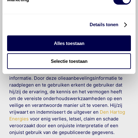
©
Olyslager
Alle rechten voorbehouden. Deze
informatie mag noch geheel noch gedeeltelijk worden
gereproduceerd, opgeslagen in een database of op
andere manieren worden overgedragen zonder
Details tonen
voorafgaande schriftelijke toestemming van Olyslager
Organisation B.V. Hoewel alles in het werk is gesteld
Alles toestaan
om ervoor te zorgen dat deze gegevens zo accuraat
en compleet mogelijk zijn, wordt geen
aansprakelijkheid aanvaard, anders dan waartoe een
Selectie toestaan
wettelijke verplichting bestaat, voor schade of verlies
veroorzaakt door fouten of omissies in de verstrekte
informatie. Door deze olieaanbevelingsinformatie te
raadplegen en te gebruiken erkent de gebruiker dat
hij/zij de ervaring, de kennis en het vermogen heeft
om de vereiste onderhoudswerkzaamheden op een
veilige en verantwoorde manier uit te voeren. Hij/zij
vrijwaart en indemniseert de uitgever en
Den Hartog
Energies
voor enig verlies, letsel, claim en schade
veroorzaakt door een onjuiste interpretatie of een
onjuist gebruik van de gepubliceerde gegevens.