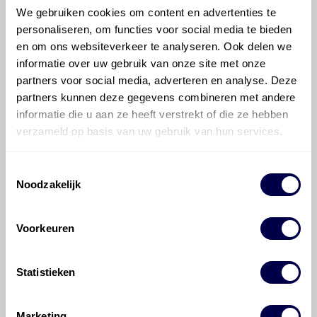
voor de Suzuki SX4 S-Cross SX4 S-Cross
We gebruiken cookies om content en advertenties te
1.4 Hybrid?
personaliseren, om functies voor social media te bieden
en om ons websiteverkeer te analyseren. Ook delen we
Hoeveel motorolie gaat er in een Suzuki
informatie over uw gebruik van onze site met onze
SX4 S-Cross?
partners voor social media, adverteren en analyse. Deze
partners kunnen deze gegevens combineren met andere
informatie die u aan ze heeft verstrekt of die ze hebben
Hoe vaak moet de motorolie ververst
verzameld op basis van uw gebruik van hun services.
worden bij een Suzuki SX4 S-Cross?
Toestemmingsselectie
Voor welke onderdelen van de Suzuki
Noodzakelijk
SX4 S-Cross is productadvies
beschikbaar?
Voorkeuren
Statistieken
Marketing