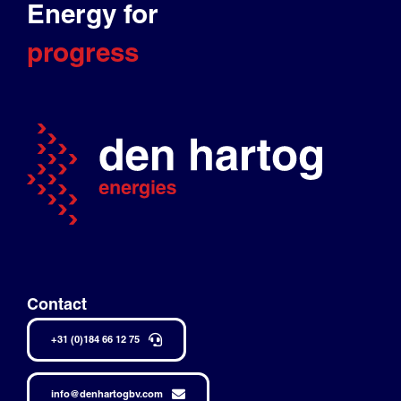
Energy for
progress
Contact
+31 (0)184 66 12 75
info@denhartogbv.com