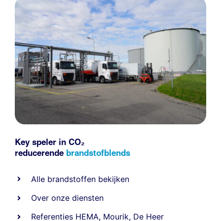
Key speler in CO₂
reducerende
brandstofblends
Alle
brandstoffen
bekijken
Over onze diensten
Referenties
HEMA
,
Mourik
,
De Heer