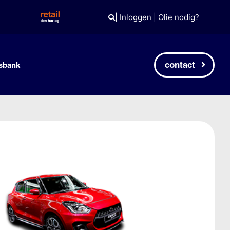
|
Inloggen
|
Olie nodig?
contact
sbank