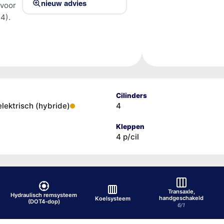
nieuw advies
 voor
4).
Cilinders
elektrisch (hybride)
4
Kleppen
4 p/cil
Transaxle,
Hydraulisch remsysteem
handgeschakeld
Koelsysteem
(DOT4-dop)
6/1