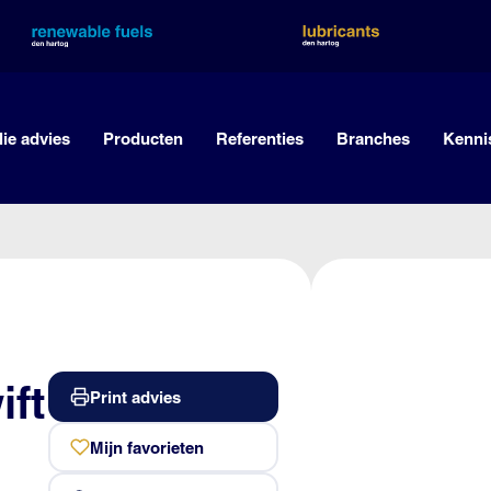
lie advies
Producten
Referenties
Branches
Kenni
ift
Print advies
Mijn favorieten