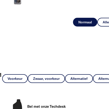
Normaal
All
1
Voorkeur
Zwaar, voorkeur
Alternatief
Altern
Bel met onze Techdesk