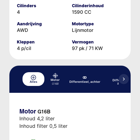
Cilinders
Cilinderinhoud
4
1590 CC
Aandrijving
Motortype
AWD
Lijnmotor
Kleppen
Vermogen
4 p/cil
97 pk / 71 KW
Motor
Differentieel, acht
Alles
Differentieel, achter
zelfblokkerend
G16B
Motor
G16B
Inhoud 4,2 liter
Inhoud filter 0,5 liter