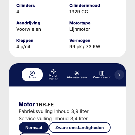
Cilinders
Cilinderinhoud
4
1329 CC
Aandrijving
Motortype
Voorwielen
Lijnmotor
Kleppen
Vermogen
4 p/cil
99 pk / 73 KW
Motor
Alles
Aircosysteem
Compressor
Hydraulisch
1NR-FE
Motor
1NR-FE
Fabrieksvulling Inhoud 3,9 liter
Service vulling Inhoud 3,4 liter
Normaal
Zware omstandigheden