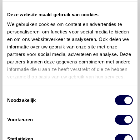
Deze website maakt gebruik van cookies
We gebruiken cookies om content en advertenties te
personaliseren, om functies voor social media te bieden
en om ons websiteverkeer te analyseren. Ook delen we
©
Olyslager
Alle rechten voorbehouden. Deze
informatie over uw gebruik van onze site met onze
informatie mag noch geheel noch gedeeltelijk worden
partners voor social media, adverteren en analyse. Deze
gereproduceerd, opgeslagen in een database of op
andere manieren worden overgedragen zonder
partners kunnen deze gegevens combineren met andere
voorafgaande schriftelijke toestemming van Olyslager
informatie die u aan ze heeft verstrekt of die ze hebben
Organisation B.V. Hoewel alles in het werk is gesteld
verzameld op basis van uw gebruik van hun services.
om ervoor te zorgen dat deze gegevens zo accuraat
en compleet mogelijk zijn, wordt geen
Toestemmingsselectie
aansprakelijkheid aanvaard, anders dan waartoe een
Noodzakelijk
wettelijke verplichting bestaat, voor schade of verlies
veroorzaakt door fouten of omissies in de verstrekte
informatie. Door deze olieaanbevelingsinformatie te
Voorkeuren
raadplegen en te gebruiken erkent de gebruiker dat
hij/zij de ervaring, de kennis en het vermogen heeft
om de vereiste onderhoudswerkzaamheden op een
Statistieken