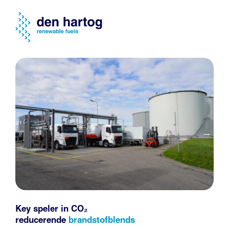
Key speler in CO₂
reducerende
brandstofblends