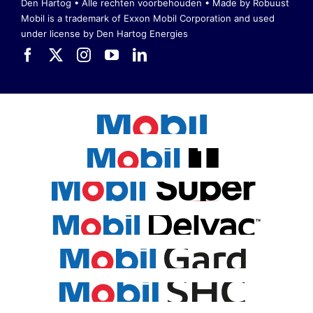
Den Hartog • Alle rechten voorbehouden •
Made by Robuust
Mobil is a trademark of Exxon Mobil Corporation
and used
under license by Den Hartog Energies