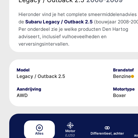
Hieronder vind je het complete smeermiddelenadvies
de
Subaru Legacy / Outback 2.5
(bouwjaar 2008-200
Per onderdeel zie je welke producten Den Hartog
adviseert, inclusief vulhoeveelheden en
verversingsintervallen.
Model
Brandstof
Legacy / Outback 2.5
Benzine
Aandrijving
Motortype
AWD
Boxer
Motor
Alles
Differentieel, achter
au
EJ253