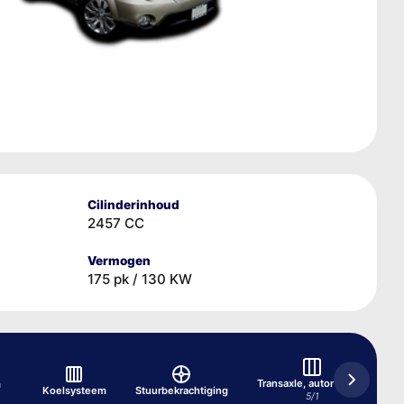
Cilinderinhoud
2457 CC
Vermogen
175 pk / 130 KW
Transaxle, automatisch
m
Koelsysteem
Stuurbekrachtiging
5/1