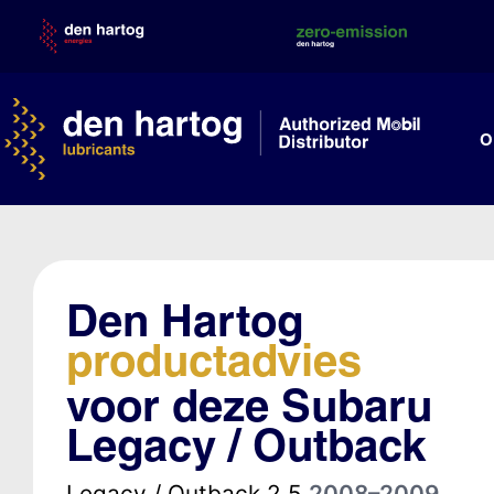
Skip
to
content
O
Den Hartog
productadvies
voor deze Subaru
Legacy / Outback
Legacy / Outback 2.5
2008–2009