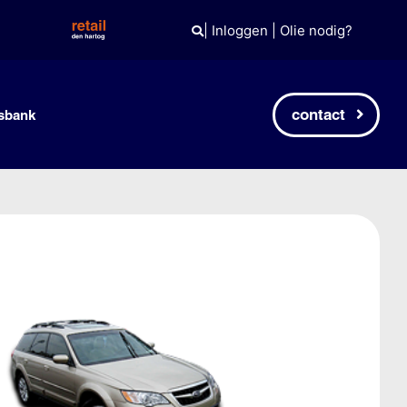
|
Inloggen
|
Olie nodig?
contact
sbank