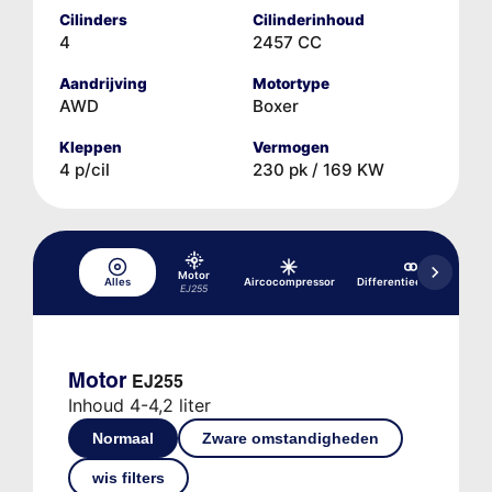
Cilinders
Cilinderinhoud
4
2457 CC
Aandrijving
Motortype
AWD
Boxer
Kleppen
Vermogen
4 p/cil
230 pk / 169 KW
Motor
Alles
Aircocompressor
Differentieel, achter
EJ255
Motor
EJ255
Inhoud 4-4,2 liter
Normaal
Zware omstandigheden
wis filters