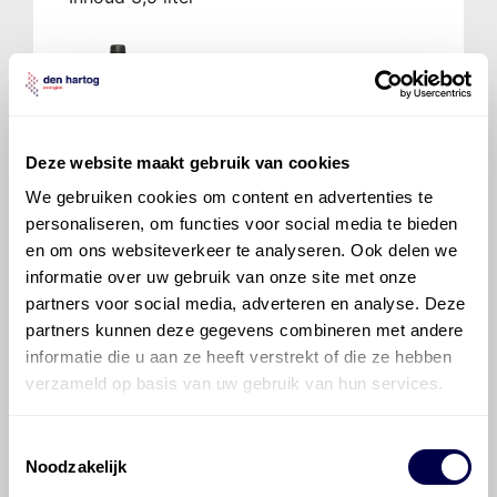
Mobilube 1 SHC 75W90
Ververs elke 60000 km/ 48 maanden
Deze website maakt gebruik van cookies
We gebruiken cookies om content en advertenties te
personaliseren, om functies voor social media te bieden
Mobilube S 80W90
en om ons websiteverkeer te analyseren. Ook delen we
Ververs elke 60000 km/ 48 maanden
informatie over uw gebruik van onze site met onze
partners voor social media, adverteren en analyse. Deze
partners kunnen deze gegevens combineren met andere
informatie die u aan ze heeft verstrekt of die ze hebben
verzameld op basis van uw gebruik van hun services.
Mobil Delvac 1 Gear Oil 75W90
Ververs elke 60000 km/ 48 maanden
Toestemmingsselectie
Noodzakelijk