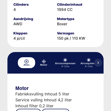
Cilinders
Cilinderinhoud
4
1994 CC
Aandrijving
Motortype
AWD
Boxer
Kleppen
Vermogen
4 p/cil
150 pk / 110 KW
Aircocompressor
Aircosysteem
Differe
Alles
Motor
R-134a
R-134a
Motor
Fabrieksvulling Inhoud 5 liter
Service vulling Inhoud 4,2 liter
Inhoud filter 0,2 liter