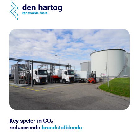
Key speler in CO₂
reducerende
brandstofblends