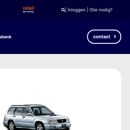
|
Inloggen
|
Olie nodig?
contact
sbank