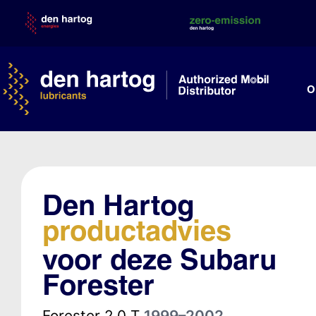
Skip
to
content
O
Den Hartog
productadvies
voor deze Subaru
Forester
Forester 2.0 T
1999–2002