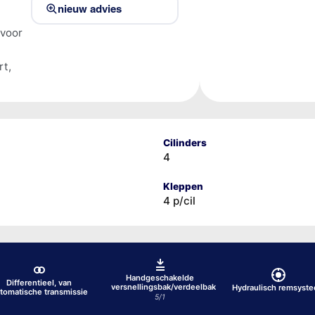
nieuw advies
 voor
rt,
Cilinders
4
Kleppen
4 p/cil
Handgeschakelde
Differentieel, van
versnellingsbak/verdeelbak
Hydraulisch remsyst
tomatische transmissie
5/1