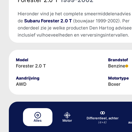
Hieronder vind je het complete smeermiddelenadvies
de
Subaru Forester 2.0 T
(bouwjaar 1999-2002). Per
onderdeel zie je welke producten Den Hartog advisee
inclusief vulhoeveelheden en verversingsintervallen.
Model
Brandstof
Forester 2.0 T
Benzine
Aandrijving
Motortype
AWD
Boxer
Differentieel, achter
Alles
Motor
au
(4x4)