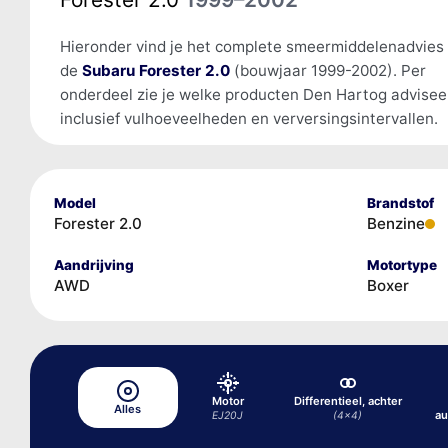
Hieronder vind je het complete smeermiddelenadvies
de
Subaru Forester 2.0
(bouwjaar 1999-2002). Per
onderdeel zie je welke producten Den Hartog advisee
inclusief vulhoeveelheden en verversingsintervallen.
Model
Brandstof
Forester 2.0
Benzine
Aandrijving
Motortype
AWD
Boxer
Motor
Differentieel, achter
Alles
au
EJ20J
(4x4)