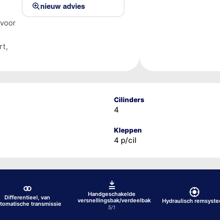
nieuw advies
 voor
rt,
Cilinders
4
Kleppen
4 p/cil
Handgeschakelde
Differentieel, van
versnellingsbak/verdeelbak
Hydraulisch remsyst
tomatische transmissie
5/1