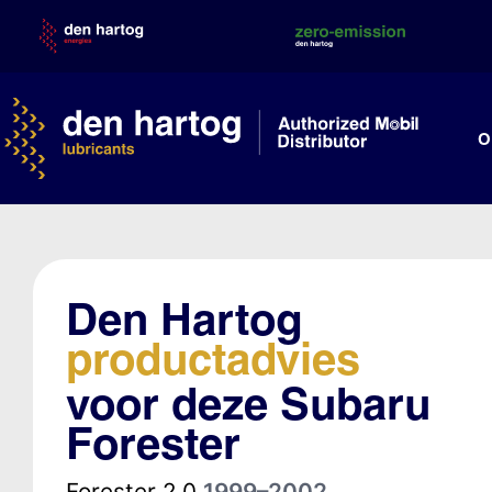
Skip
to
content
O
Den Hartog
productadvies
voor deze Subaru
Forester
Forester 2.0
1999–2002