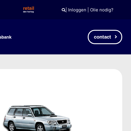
|
Inloggen
|
Olie nodig?
contact
sbank