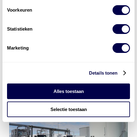
Levert complete
laad- en
accu oplossingen
Voorkeuren
Installatie van laadinfra en accu’s
Statistieken
Energiebeheer
en
ERE’s
Laadnetwerk
en
Laadpassen
Marketing
Details tonen
Alles toestaan
Selectie toestaan