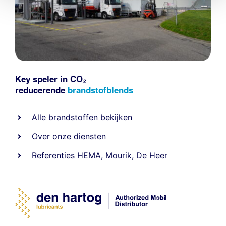
Key speler in CO₂
reducerende
brandstofblends
Alle
brandstoffen
bekijken
Over onze diensten
Referenties
HEMA
,
Mourik
,
De Heer