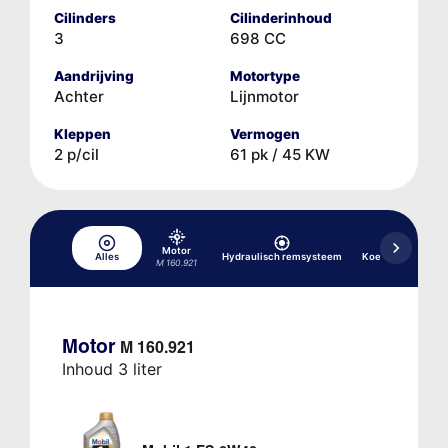
Cilinders
Cilinderinhoud
3
698 CC
Aandrijving
Motortype
Achter
Lijnmotor
Kleppen
Vermogen
2 p/cil
61 pk / 45 KW
Motor
Alles
Hydraulisch remsysteem
Koelsysteem
M 160.921
Motor
M 160.921
Inhoud 3 liter