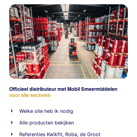
Officieel distributeur met Mobil Smeermiddelen
voor alle sectoren
Welke olie heb ik nodig
Alle producten bekijken
Referentie
s
Kwikfit
,
Roba
,
de Groot