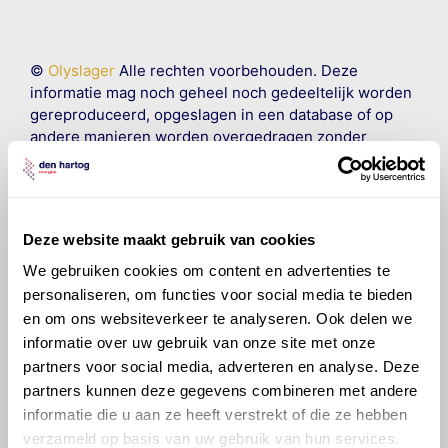
©
Olyslager
Alle rechten voorbehouden. Deze
informatie mag noch geheel noch gedeeltelijk worden
gereproduceerd, opgeslagen in een database of op
andere manieren worden overgedragen zonder
voorafgaande schriftelijke toestemming van Olyslager
Organisation B.V. Hoewel alles in het werk is gesteld
om ervoor te zorgen dat deze gegevens zo accuraat
en compleet mogelijk zijn, wordt geen
Deze website maakt gebruik van cookies
aansprakelijkheid aanvaard, anders dan waartoe een
wettelijke verplichting bestaat, voor schade of verlies
We gebruiken cookies om content en advertenties te
veroorzaakt door fouten of omissies in de verstrekte
personaliseren, om functies voor social media te bieden
informatie. Door deze olieaanbevelingsinformatie te
en om ons websiteverkeer te analyseren. Ook delen we
raadplegen en te gebruiken erkent de gebruiker dat
informatie over uw gebruik van onze site met onze
hij/zij de ervaring, de kennis en het vermogen heeft
partners voor social media, adverteren en analyse. Deze
om de vereiste onderhoudswerkzaamheden op een
partners kunnen deze gegevens combineren met andere
veilige en verantwoorde manier uit te voeren. Hij/zij
informatie die u aan ze heeft verstrekt of die ze hebben
vrijwaart en indemniseert de uitgever en
Den Hartog
verzameld op basis van uw gebruik van hun services.
Energies
voor enig verlies, letsel, claim en schade