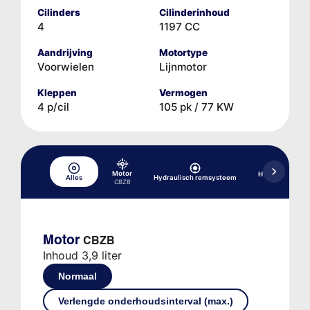
Cilinders
Cilinderinhoud
4
1197 CC
Aandrijving
Motortype
Voorwielen
Lijnmotor
Kleppen
Vermogen
4 p/cil
105 pk / 77 KW
Motor
Hydraulische b
Alles
Hydraulisch remsysteem
versnellin
CBZB
Motor
CBZB
Inhoud 3,9 liter
Normaal
Verlengde onderhoudsinterval (max.)