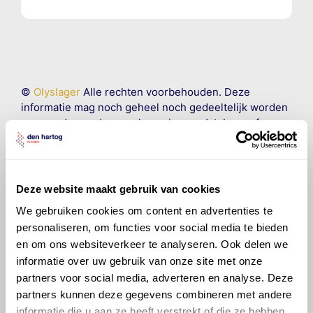
©
Olyslager
Alle rechten voorbehouden. Deze
informatie mag noch geheel noch gedeeltelijk worden
gereproduceerd, opgeslagen in een database of op
andere manieren worden overgedragen zonder
voorafgaande schriftelijke toestemming van Olyslager
Organisation B.V. Hoewel alles in het werk is gesteld
om ervoor te zorgen dat deze gegevens zo accuraat
Deze website maakt gebruik van cookies
en compleet mogelijk zijn, wordt geen
We gebruiken cookies om content en advertenties te
aansprakelijkheid aanvaard, anders dan waartoe een
personaliseren, om functies voor social media te bieden
wettelijke verplichting bestaat, voor schade of verlies
en om ons websiteverkeer te analyseren. Ook delen we
veroorzaakt door fouten of omissies in de verstrekte
informatie. Door deze olieaanbevelingsinformatie te
informatie over uw gebruik van onze site met onze
raadplegen en te gebruiken erkent de gebruiker dat
partners voor social media, adverteren en analyse. Deze
hij/zij de ervaring, de kennis en het vermogen heeft
partners kunnen deze gegevens combineren met andere
om de vereiste onderhoudswerkzaamheden op een
informatie die u aan ze heeft verstrekt of die ze hebben