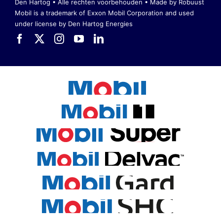
Den Hartog • Alle rechten voorbehouden •
Made by Robuust
Mobil is a trademark of Exxon Mobil Corporation
and used
under license by Den Hartog Energies