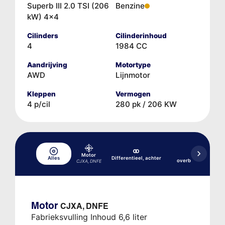
Superb III 2.0 TSI (206
Benzine
kW) 4x4
Cilinders
Cilinderinhoud
4
1984 CC
Aandrijving
Motortype
AWD
Lijnmotor
Kleppen
Vermogen
4 p/cil
280 pk / 206 KW
Motor
Haakse
Alles
Differentieel, achter
overbrenging/tuss
CJXA, DNFE
Motor
CJXA, DNFE
Fabrieksvulling Inhoud 6,6 liter