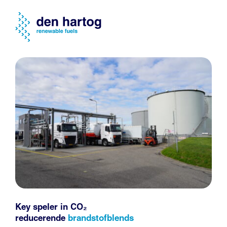
Key speler in CO₂
reducerende
brandstofblends