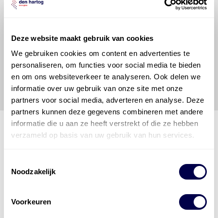
raadplegen en te gebruiken erkent de gebruiker dat
hij/zij de ervaring, de kennis en het vermogen heeft
om de vereiste onderhoudswerkzaamheden op een
veilige en verantwoorde manier uit te voeren. Hij/zij
Deze website maakt gebruik van cookies
vrijwaart en indemniseert de uitgever en
Den Hartog
We gebruiken cookies om content en advertenties te
Energies
voor enig verlies, letsel, claim en schade
personaliseren, om functies voor social media te bieden
veroorzaakt door een onjuiste interpretatie of een
en om ons websiteverkeer te analyseren. Ook delen we
onjuist gebruik van de gepubliceerde gegevens.
informatie over uw gebruik van onze site met onze
partners voor social media, adverteren en analyse. Deze
partners kunnen deze gegevens combineren met andere
informatie die u aan ze heeft verstrekt of die ze hebben
verzameld op basis van uw gebruik van hun services.
Den Hartog Energies
Toestemmingsselectie
bestaat uit
vier divisies
Noodzakelijk
Voorkeuren