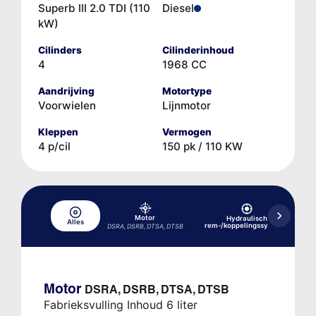
Superb III 2.0 TDI (110
Diesel
kW)
Cilinders
Cilinderinhoud
4
1968 CC
Aandrijving
Motortype
Voorwielen
Lijnmotor
Kleppen
Vermogen
4 p/cil
150 pk / 110 KW
Motor
Hydraulisch
Alles
K
rem-/koppelingssysteem
DSRA, DSRB, DTSA, DTSB
Motor
DSRA, DSRB, DTSA, DTSB
Fabrieksvulling Inhoud 6 liter