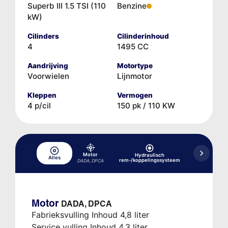
Superb III 1.5 TSI (110
Benzine
kW)
Cilinders
Cilinderinhoud
4
1495 CC
Aandrijving
Motortype
Voorwielen
Lijnmotor
Kleppen
Vermogen
4 p/cil
150 pk / 110 KW
Motor
Hydraulisch
Hydraulisc
Alles
rem-/koppelingssysteem
versne
DADA, DPCA
Motor
DADA, DPCA
Fabrieksvulling Inhoud 4,8 liter
Service vulling Inhoud 4,3 liter