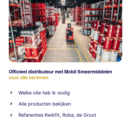
Officieel distributeur met Mobil Smeermiddelen
voor alle sectoren
Welke olie heb ik nodig
Alle producten bekijken
Referentie
s
Kwikfit
,
Roba
,
de Groot