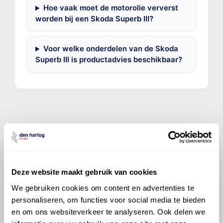
Hoe vaak moet de motorolie ververst
worden bij een Skoda Superb III?
Voor welke onderdelen van de Skoda
Superb III is productadvies beschikbaar?
©
Olyslager
Alle rechten voorbehouden. Deze
informatie mag noch geheel noch gedeeltelijk worden
gereproduceerd, opgeslagen in een database of op
Deze website maakt gebruik van cookies
andere manieren worden overgedragen zonder
voorafgaande schriftelijke toestemming van Olyslager
We gebruiken cookies om content en advertenties te
Organisation B.V. Hoewel alles in het werk is gesteld
personaliseren, om functies voor social media te bieden
om ervoor te zorgen dat deze gegevens zo accuraat
en om ons websiteverkeer te analyseren. Ook delen we
en compleet mogelijk zijn, wordt geen