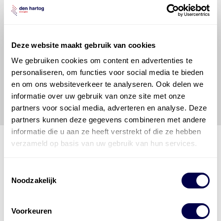
informatie. Door deze olieaanbevelingsinformatie te
raadplegen en te gebruiken erkent de gebruiker dat
hij/zij de ervaring, de kennis en het vermogen heeft
om de vereiste onderhoudswerkzaamheden op een
Deze website maakt gebruik van cookies
veilige en verantwoorde manier uit te voeren. Hij/zij
We gebruiken cookies om content en advertenties te
vrijwaart en indemniseert de uitgever en
Den Hartog
personaliseren, om functies voor social media te bieden
Energies
voor enig verlies, letsel, claim en schade
veroorzaakt door een onjuiste interpretatie of een
en om ons websiteverkeer te analyseren. Ook delen we
onjuist gebruik van de gepubliceerde gegevens.
informatie over uw gebruik van onze site met onze
partners voor social media, adverteren en analyse. Deze
partners kunnen deze gegevens combineren met andere
informatie die u aan ze heeft verstrekt of die ze hebben
verzameld op basis van uw gebruik van hun services.
Den Hartog Energies
Toestemmingsselectie
bestaat uit
vier divisies
Noodzakelijk
Voorkeuren