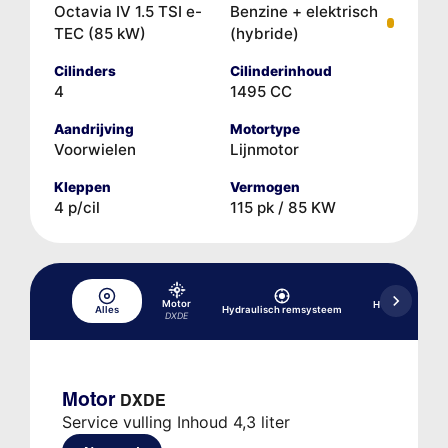
Octavia IV 1.5 TSI e-
Benzine + elektrisch
TEC (85 kW)
(hybride)
Cilinders
Cilinderinhoud
4
1495 CC
Aandrijving
Motortype
Voorwielen
Lijnmotor
Kleppen
Vermogen
4 p/cil
115 pk / 85 KW
Motor
Hydraulische b
Alles
Hydraulisch remsysteem
versnellin
DXDE
Motor
DXDE
Service vulling Inhoud 4,3 liter