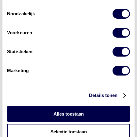
Toestemmingsselectie
Noodzakelijk
Voorkeuren
Levert complete
Statistieken
laad- en
accu oplossingen
Installatie van laadinfra en accu’s
Marketing
Energiebeheer
en
ERE’s
Laadnetwerk
en
Laadpassen
Details tonen
Alles toestaan
Selectie toestaan