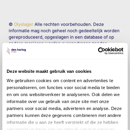
©
Olyslager
Alle rechten voorbehouden. Deze
informatie mag noch geheel noch gedeeltelijk worden
gereproduceerd, opgeslagen in een database of op
andere manieren worden overgedragen zonder
voorafgaande schriftelijke toestemming van Olyslager
Organisation B.V. Hoewel alles in het werk is gesteld
om ervoor te zorgen dat deze gegevens zo accuraat
en compleet mogelijk zijn, wordt geen
Deze website maakt gebruik van cookies
aansprakelijkheid aanvaard, anders dan waartoe een
We gebruiken cookies om content en advertenties te
wettelijke verplichting bestaat, voor schade of verlies
personaliseren, om functies voor social media te bieden
veroorzaakt door fouten of omissies in de verstrekte
informatie. Door deze olieaanbevelingsinformatie te
en om ons websiteverkeer te analyseren. Ook delen we
raadplegen en te gebruiken erkent de gebruiker dat
informatie over uw gebruik van onze site met onze
hij/zij de ervaring, de kennis en het vermogen heeft
partners voor social media, adverteren en analyse. Deze
om de vereiste onderhoudswerkzaamheden op een
partners kunnen deze gegevens combineren met andere
veilige en verantwoorde manier uit te voeren. Hij/zij
informatie die u aan ze heeft verstrekt of die ze hebben
vrijwaart en indemniseert de uitgever en
Den Hartog
verzameld op basis van uw gebruik van hun services.