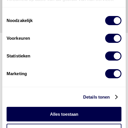
Energies
voor enig verlies, letsel, claim en schade
veroorzaakt door een onjuiste interpretatie of een
Toestemmingsselectie
onjuist gebruik van de gepubliceerde gegevens.
Noodzakelijk
Voorkeuren
Statistieken
Den Hartog Energies
bestaat uit
vier divisies
Marketing
Details tonen
Alles toestaan