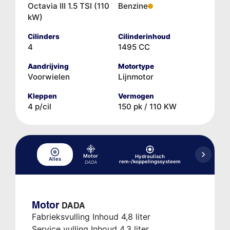
Octavia III 1.5 TSI (110
Benzine
kW)
Cilinders
Cilinderinhoud
4
1495 CC
Aandrijving
Motortype
Voorwielen
Lijnmotor
Kleppen
Vermogen
4 p/cil
150 pk / 110 KW
Motor
Hydraulisch
Hydraulisc
Alles
rem-/koppelingssysteem
versne
DADA
Motor
DADA
Fabrieksvulling Inhoud 4,8 liter
Service vulling Inhoud 4,3 liter