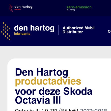
Skip
to
content
O
Den Hartog
productadvies
voor deze Skoda
Octavia III
Octavia III 1.0 TSI (85 kW)
2017–2018