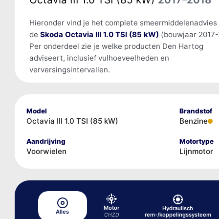
Hieronder vind je het complete smeermiddelenadvies
de
Skoda Octavia III 1.0 TSI (85 kW)
(bouwjaar 2017-
Per onderdeel zie je welke producten Den Hartog
adviseert, inclusief vulhoeveelheden en
verversingsintervallen.
Model
Brandstof
Octavia III 1.0 TSI (85 kW)
Benzine
Aandrijving
Motortype
Voorwielen
Lijnmotor
Motor
Hydraulisch
Alles
rem-/koppelingssysteem
CHZD