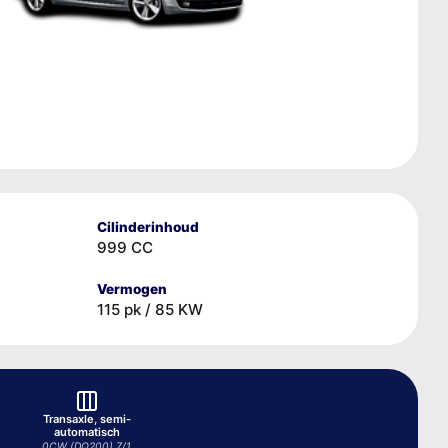
Cilinderinhoud
999 CC
Vermogen
115 pk / 85 KW
Transaxle, semi-
automatisch
0CW (DQ200) 7/1