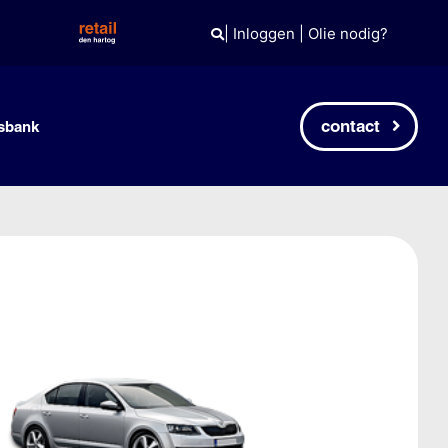
|
Inloggen
|
Olie nodig?
contact
sbank