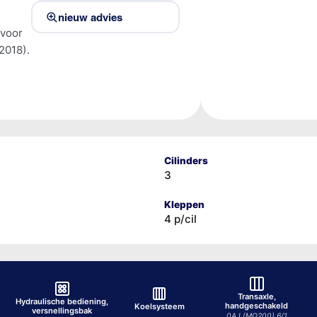
nieuw advies
 voor
2018).
Cilinders
3
Kleppen
4 p/cil
Transaxle,
Hydraulische bediening,
handgeschakeld
Koelsysteem
versnellingsbak
0AJ (MQ200) 6/1