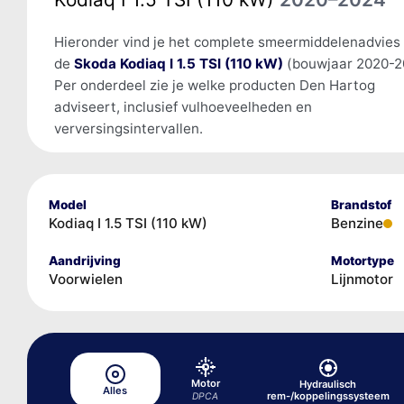
Hieronder vind je het complete smeermiddelenadvies
de
Skoda Kodiaq I 1.5 TSI (110 kW)
(bouwjaar 2020-2
Per onderdeel zie je welke producten Den Hartog
adviseert, inclusief vulhoeveelheden en
verversingsintervallen.
Model
Brandstof
Kodiaq I 1.5 TSI (110 kW)
Benzine
Aandrijving
Motortype
Voorwielen
Lijnmotor
Motor
Hydraulisch
Alles
rem-/koppelingssysteem
DPCA