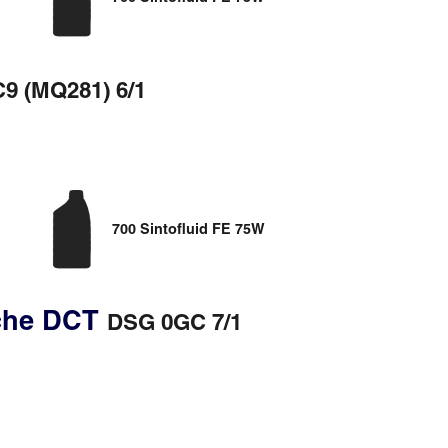
C9 (MQ281) 6/1
700 Sintofluid FE 75W
sche DCT
DSG 0GC 7/1