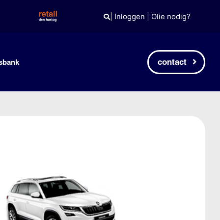
|
Inloggen
|
Olie nodig?
contact
sbank