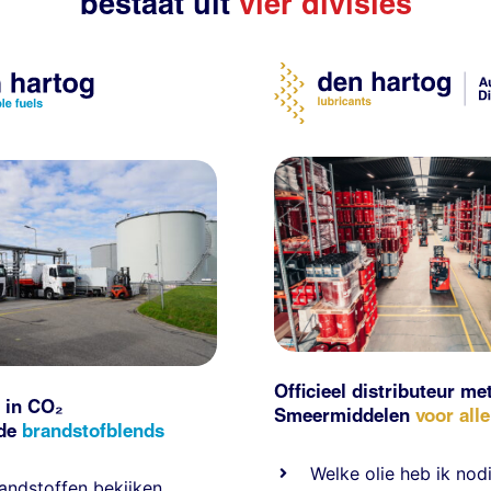
bestaat uit
vier divisies
Officieel distributeur me
 in CO₂
Smeermiddelen
voor all
nde
brandstofblends
Welke olie heb ik nod
andstoffen
bekijken