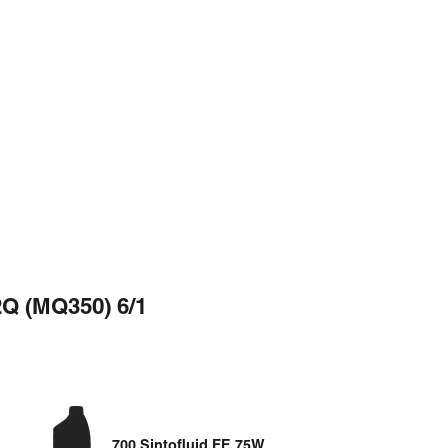
2Q (MQ350) 6/1
700 Sintofluid FE 75W