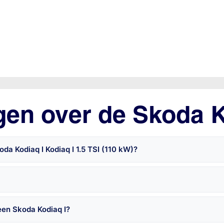
gen over de Skoda K
da Kodiaq I Kodiaq I 1.5 TSI (110 kW)?
een Skoda Kodiaq I?