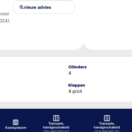
nieuw advies
 voor
024).
Cilinders
4
Kleppen
4 p/cil
Transaxle,
Transaxle,
handgeschakeld
handgeschakeld
Koelsysteem
02Q (MQ350) 6/1
0C9 (MQ281) 6/1