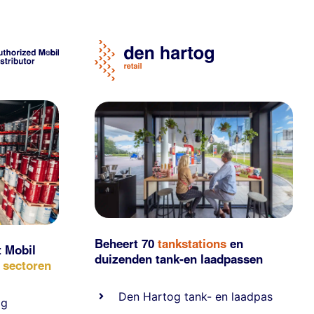
Beheert 70
tankstations
en
t Mobil
duizenden
tank-en laadpassen
e sectoren
Den Hartog tank- en laadpas
ig