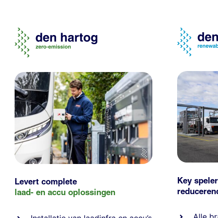
Key speler
Levert complete
reducere
laad- en
accu oplossingen
Alle
br
Installatie van laadinfra en accu’s