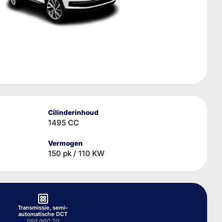
Cilinderinhoud
1495 CC
Vermogen
150 pk / 110 KW
Transmissie, semi-
automatische DCT
DSG 0GC 7/1