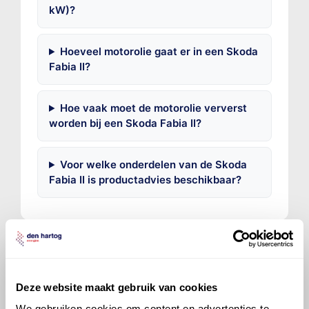
kW)?
Hoeveel motorolie gaat er in een Skoda
Fabia II?
Hoe vaak moet de motorolie ververst
worden bij een Skoda Fabia II?
Voor welke onderdelen van de Skoda
Fabia II is productadvies beschikbaar?
Deze website maakt gebruik van cookies
©
Olyslager
Alle rechten voorbehouden. Deze
informatie mag noch geheel noch gedeeltelijk worden
We gebruiken cookies om content en advertenties te