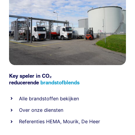
Key speler in CO₂
reducerende
brandstofblends
Alle
brandstoffen
bekijken
Over onze diensten
Referenties
HEMA
,
Mourik
,
De Heer