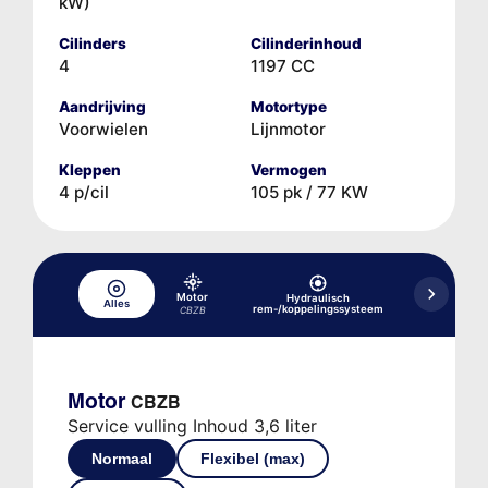
kW)
Cilinders
Cilinderinhoud
4
1197 CC
Aandrijving
Motortype
Voorwielen
Lijnmotor
Kleppen
Vermogen
4 p/cil
105 pk / 77 KW
Motor
Hydraulisch
Hydraulisc
Alles
rem-/koppelingssysteem
versne
CBZB
Motor
CBZB
Service vulling Inhoud 3,6 liter
Normaal
Flexibel (max)