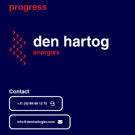
progress
Contact
+31 (0)184 66 12 75
info@denhartogbv.com