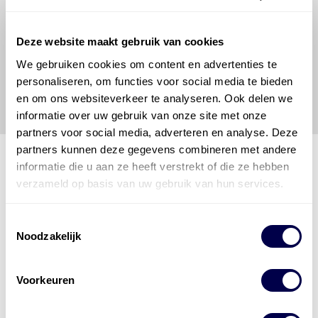
om de vereiste onderhoudswerkzaamheden op een
veilige en verantwoorde manier uit te voeren. Hij/zij
Deze website maakt gebruik van cookies
vrijwaart en indemniseert de uitgever en
Den Hartog
Energies
voor enig verlies, letsel, claim en schade
We gebruiken cookies om content en advertenties te
veroorzaakt door een onjuiste interpretatie of een
personaliseren, om functies voor social media te bieden
onjuist gebruik van de gepubliceerde gegevens.
en om ons websiteverkeer te analyseren. Ook delen we
informatie over uw gebruik van onze site met onze
partners voor social media, adverteren en analyse. Deze
partners kunnen deze gegevens combineren met andere
informatie die u aan ze heeft verstrekt of die ze hebben
verzameld op basis van uw gebruik van hun services.
Den Hartog Energies
bestaat uit
vier divisies
Toestemmingsselectie
Noodzakelijk
Voorkeuren