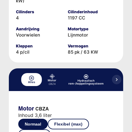
kW)
Cilinders
Cilinderinhoud
4
1197 CC
Aandrijving
Motortype
Voorwielen
Lijnmotor
Kleppen
Vermogen
4 p/cil
85 pk / 63 KW
Motor
Hydraulisch
Alles
Koelsysteem
rem-/koppelingssysteem
CBZA
Motor
CBZA
Inhoud 3,6 liter
Normaal
Flexibel (max)