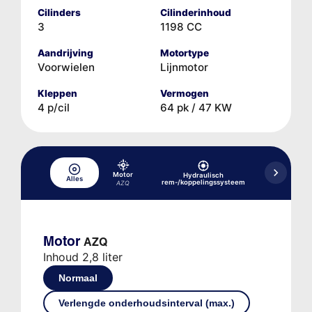
Cilinders
Cilinderinhoud
3
1198 CC
Aandrijving
Motortype
Voorwielen
Lijnmotor
Kleppen
Vermogen
4 p/cil
64 pk / 47 KW
Motor
Hydraulisch
Alles
Koelsysteem
rem-/koppelingssysteem
AZQ
Motor
AZQ
Inhoud 2,8 liter
Normaal
Verlengde onderhoudsinterval (max.)