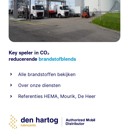
Key speler in CO₂
reducerende
brandstofblends
Alle
brandstoffen
bekijken
Over onze diensten
Referenties
HEMA
,
Mourik
,
De Heer