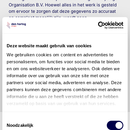
Organisation B.V. Hoewel alles in het werk is gesteld
om ervoor te zorgen dat deze gegevens zo accuraat
en compleet mogelijk zijn, wordt geen
aansprakelijkheid aanvaard, anders dan waartoe een
wettelijke verplichting bestaat, voor schade of verlies
veroorzaakt door fouten of omissies in de verstrekte
informatie. Door deze olieaanbevelingsinformatie te
Deze website maakt gebruik van cookies
raadplegen en te gebruiken erkent de gebruiker dat
We gebruiken cookies om content en advertenties te
hij/zij de ervaring, de kennis en het vermogen heeft
personaliseren, om functies voor social media te bieden
om de vereiste onderhoudswerkzaamheden op een
veilige en verantwoorde manier uit te voeren. Hij/zij
en om ons websiteverkeer te analyseren. Ook delen we
vrijwaart en indemniseert de uitgever en
Den Hartog
informatie over uw gebruik van onze site met onze
Energies
voor enig verlies, letsel, claim en schade
partners voor social media, adverteren en analyse. Deze
veroorzaakt door een onjuiste interpretatie of een
partners kunnen deze gegevens combineren met andere
onjuist gebruik van de gepubliceerde gegevens.
informatie die u aan ze heeft verstrekt of die ze hebben
verzameld op basis van uw gebruik van hun services.
Toestemmingsselectie
Noodzakelijk