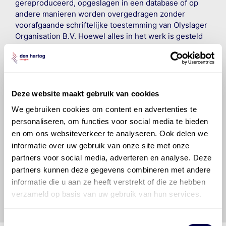
gereproduceerd, opgeslagen in een database of op
andere manieren worden overgedragen zonder
voorafgaande schriftelijke toestemming van Olyslager
Organisation B.V. Hoewel alles in het werk is gesteld
om ervoor te zorgen dat deze gegevens zo accuraat
en compleet mogelijk zijn, wordt geen
aansprakelijkheid aanvaard, anders dan waartoe een
wettelijke verplichting bestaat, voor schade of verlies
veroorzaakt door fouten of omissies in de verstrekte
Deze website maakt gebruik van cookies
informatie. Door deze olieaanbevelingsinformatie te
We gebruiken cookies om content en advertenties te
raadplegen en te gebruiken erkent de gebruiker dat
personaliseren, om functies voor social media te bieden
hij/zij de ervaring, de kennis en het vermogen heeft
en om ons websiteverkeer te analyseren. Ook delen we
om de vereiste onderhoudswerkzaamheden op een
informatie over uw gebruik van onze site met onze
veilige en verantwoorde manier uit te voeren. Hij/zij
partners voor social media, adverteren en analyse. Deze
vrijwaart en indemniseert de uitgever en
Den Hartog
Energies
voor enig verlies, letsel, claim en schade
partners kunnen deze gegevens combineren met andere
veroorzaakt door een onjuiste interpretatie of een
informatie die u aan ze heeft verstrekt of die ze hebben
onjuist gebruik van de gepubliceerde gegevens.
verzameld op basis van uw gebruik van hun services.
Toestemmingsselectie