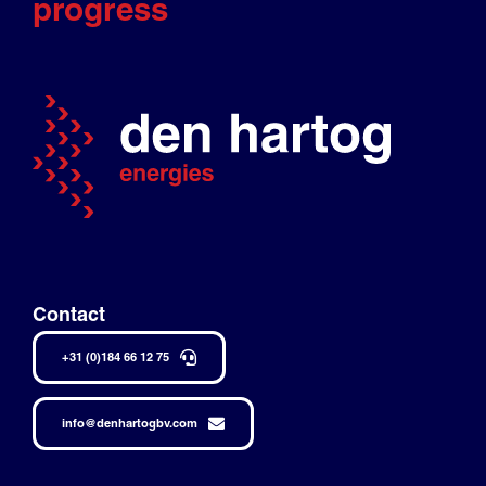
progress
Contact
+31 (0)184 66 12 75
info@denhartogbv.com