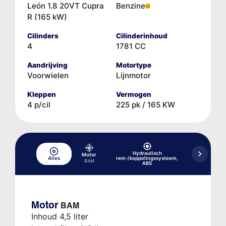
León 1.8 20VT Cupra
Benzine
R (165 kW)
Cilinders
Cilinderinhoud
4
1781 CC
Aandrijving
Motortype
Voorwielen
Lijnmotor
Kleppen
Vermogen
4 p/cil
225 pk / 165 KW
Hydraulisch
Motor
Alles
rem-/koppelingssysteem,
Koelsysteem
BAM
ABS
Motor
BAM
Inhoud 4,5 liter