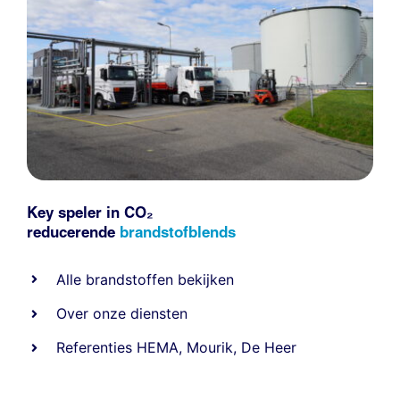
Key speler in CO₂
reducerende
brandstofblends
Alle
brandstoffen
bekijken
Over onze diensten
Referenties
HEMA
,
Mourik
,
De Heer