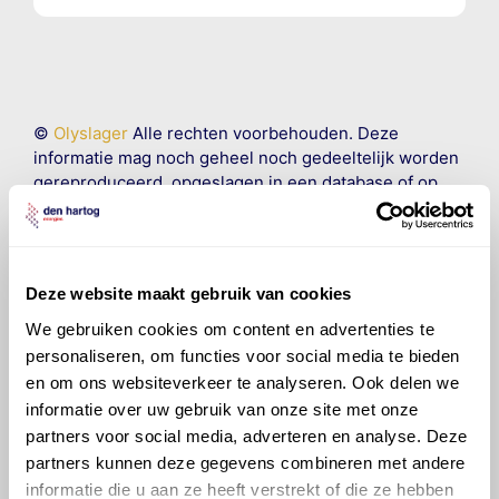
©
Olyslager
Alle rechten voorbehouden. Deze
informatie mag noch geheel noch gedeeltelijk worden
gereproduceerd, opgeslagen in een database of op
andere manieren worden overgedragen zonder
voorafgaande schriftelijke toestemming van Olyslager
Organisation B.V. Hoewel alles in het werk is gesteld
om ervoor te zorgen dat deze gegevens zo accuraat
Deze website maakt gebruik van cookies
en compleet mogelijk zijn, wordt geen
aansprakelijkheid aanvaard, anders dan waartoe een
We gebruiken cookies om content en advertenties te
wettelijke verplichting bestaat, voor schade of verlies
personaliseren, om functies voor social media te bieden
veroorzaakt door fouten of omissies in de verstrekte
en om ons websiteverkeer te analyseren. Ook delen we
informatie. Door deze olieaanbevelingsinformatie te
informatie over uw gebruik van onze site met onze
raadplegen en te gebruiken erkent de gebruiker dat
partners voor social media, adverteren en analyse. Deze
hij/zij de ervaring, de kennis en het vermogen heeft
partners kunnen deze gegevens combineren met andere
om de vereiste onderhoudswerkzaamheden op een
informatie die u aan ze heeft verstrekt of die ze hebben