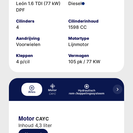
León 1.6 TDI (77 kW)
Diesel
DPF
Cilinders
Cilinderinhoud
4
1598 CC
Aandrijving
Motortype
Voorwielen
Lijnmotor
Kleppen
Vermogen
4 p/cil
105 pk / 77 KW
Motor
Hydraulisch
Hydraulisc
Alles
rem-/koppelingssysteem
versne
CAYC
Motor
CAYC
Inhoud 4,3 liter