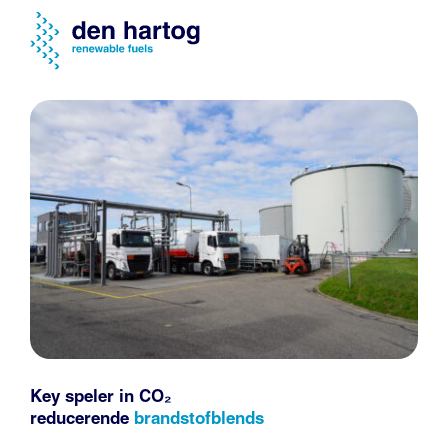
Key speler in CO₂
reducerende
brandstofblends