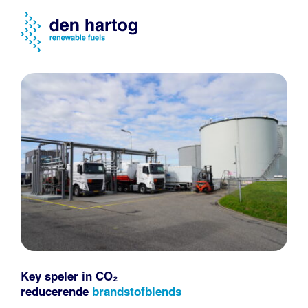
Key speler in CO₂
reducerende
brandstofblends