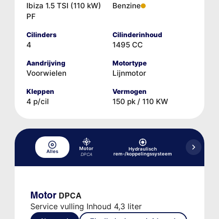
Ibiza 1.5 TSI (110 kW)
Benzine
PF
Cilinders
Cilinderinhoud
4
1495 CC
Aandrijving
Motortype
Voorwielen
Lijnmotor
Kleppen
Vermogen
4 p/cil
150 pk / 110 KW
Motor
Hydraulisch
Koelsys
Alles
rem-/koppelingssysteem
productieda
DPCA
Motor
DPCA
Service vulling Inhoud 4,3 liter