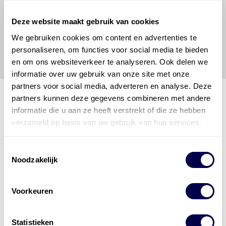
veilige en verantwoorde manier uit te voeren. Hij/zij
vrijwaart en indemniseert de uitgever en
Den Hartog
Deze website maakt gebruik van cookies
Energies
voor enig verlies, letsel, claim en schade
veroorzaakt door een onjuiste interpretatie of een
We gebruiken cookies om content en advertenties te
onjuist gebruik van de gepubliceerde gegevens.
personaliseren, om functies voor social media te bieden
en om ons websiteverkeer te analyseren. Ook delen we
informatie over uw gebruik van onze site met onze
partners voor social media, adverteren en analyse. Deze
partners kunnen deze gegevens combineren met andere
informatie die u aan ze heeft verstrekt of die ze hebben
verzameld op basis van uw gebruik van hun services.
Den Hartog Energies
bestaat uit
vier divisies
Toestemmingsselectie
Noodzakelijk
Voorkeuren
Statistieken