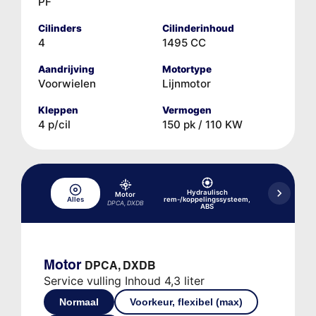
PF
Cilinders
Cilinderinhoud
4
1495 CC
Aandrijving
Motortype
Voorwielen
Lijnmotor
Kleppen
Vermogen
4 p/cil
150 pk / 110 KW
Hydraulisch
Motor
Hydraulisc
Alles
rem-/koppelingssysteem,
versne
DPCA, DXDB
ABS
Motor
DPCA, DXDB
Service vulling Inhoud 4,3 liter
Normaal
Voorkeur, flexibel (max)