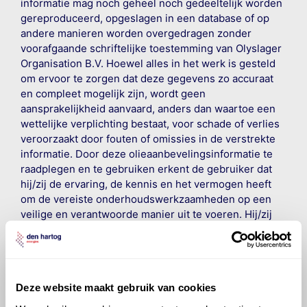
informatie mag noch geheel noch gedeeltelijk worden
gereproduceerd, opgeslagen in een database of op
andere manieren worden overgedragen zonder
voorafgaande schriftelijke toestemming van Olyslager
Organisation B.V. Hoewel alles in het werk is gesteld
om ervoor te zorgen dat deze gegevens zo accuraat
en compleet mogelijk zijn, wordt geen
aansprakelijkheid aanvaard, anders dan waartoe een
wettelijke verplichting bestaat, voor schade of verlies
veroorzaakt door fouten of omissies in de verstrekte
informatie. Door deze olieaanbevelingsinformatie te
raadplegen en te gebruiken erkent de gebruiker dat
hij/zij de ervaring, de kennis en het vermogen heeft
om de vereiste onderhoudswerkzaamheden op een
veilige en verantwoorde manier uit te voeren. Hij/zij
vrijwaart en indemniseert de uitgever en
Den Hartog
Energies
voor enig verlies, letsel, claim en schade
veroorzaakt door een onjuiste interpretatie of een
onjuist gebruik van de gepubliceerde gegevens.
Deze website maakt gebruik van cookies