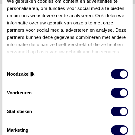
We gebruiken cookies om content en advertenties te
personaliseren, om functies voor social media te bieden
en om ons websiteverkeer te analyseren. Ook delen we
informatie over uw gebruik van onze site met onze
partners voor social media, adverteren en analyse. Deze
Den Hartog Energies
partners kunnen deze gegevens combineren met andere
bestaat uit
vier divisies
informatie die u aan ze heeft verstrekt of die ze hebben
verzameld op basis van uw gebruik van hun services.
Toestemmingsselectie
Noodzakelijk
Voorkeuren
Statistieken
Marketing