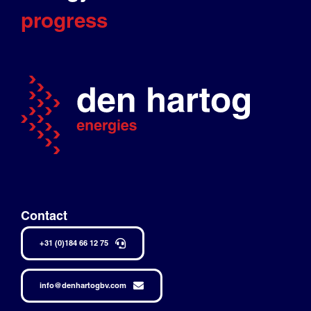
progress
Contact
+31 (0)184 66 12 75
info@denhartogbv.com