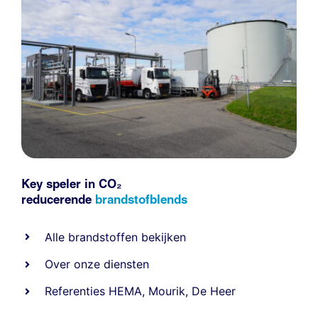
Key speler in CO₂
reducerende
brandstofblends
Alle
brandstoffen
bekijken
Over onze diensten
Referenties
HEMA
,
Mourik
,
De Heer