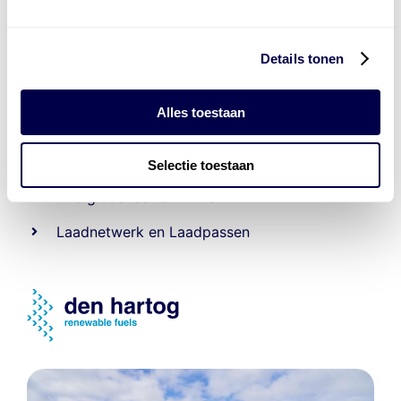
Details tonen
Levert complete
Alles toestaan
laad- en
accu oplossingen
Installatie van laadinfra en accu’s
Selectie toestaan
Energiebeheer
en
ERE’s
Laadnetwerk
en
Laadpassen