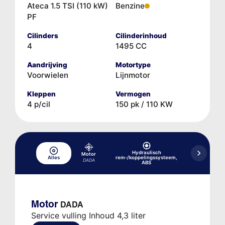
Ateca 1.5 TSI (110 kW)
Benzine
PF
Cilinders
Cilinderinhoud
4
1495 CC
Aandrijving
Motortype
Voorwielen
Lijnmotor
Kleppen
Vermogen
4 p/cil
150 pk / 110 KW
Hydraulisch
Motor
Hydraulisc
Alles
rem-/koppelingssysteem,
versne
DADA
ABS
Motor
DADA
Service vulling Inhoud 4,3 liter