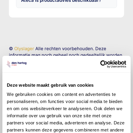
Ateca is productadvies beschikbaar?
©
Olyslager
Alle rechten voorbehouden. Deze
informatie mag noch geheel noch gedeeltelijk worden
gereproduceerd, opgeslagen in een database of op
andere manieren worden overgedragen zonder
voorafgaande schriftelijke toestemming van Olyslager
Organisation B.V. Hoewel alles in het werk is gesteld
Deze website maakt gebruik van cookies
om ervoor te zorgen dat deze gegevens zo accuraat
en compleet mogelijk zijn, wordt geen
We gebruiken cookies om content en advertenties te
aansprakelijkheid aanvaard, anders dan waartoe een
personaliseren, om functies voor social media te bieden
wettelijke verplichting bestaat, voor schade of verlies
en om ons websiteverkeer te analyseren. Ook delen we
veroorzaakt door fouten of omissies in de verstrekte
informatie over uw gebruik van onze site met onze
informatie. Door deze olieaanbevelingsinformatie te
partners voor social media, adverteren en analyse. Deze
raadplegen en te gebruiken erkent de gebruiker dat
partners kunnen deze gegevens combineren met andere