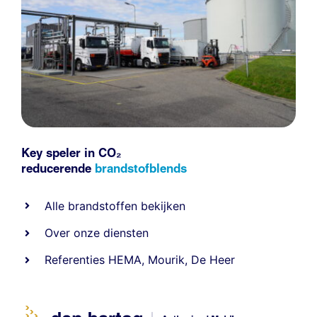
Key speler in CO₂
reducerende
brandstofblends
Alle
brandstoffen
bekijken
Over onze diensten
Referenties
HEMA
,
Mourik
,
De Heer