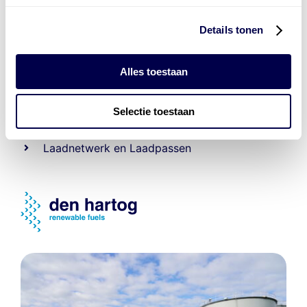
Details tonen
Levert complete
laad- en
accu oplossingen
Alles toestaan
Installatie van laadinfra en accu’s
Selectie toestaan
Energiebeheer
en
ERE’s
Laadnetwerk
en
Laadpassen