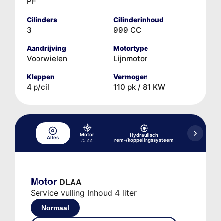
PF
Cilinders
Cilinderinhoud
3
999 CC
Aandrijving
Motortype
Voorwielen
Lijnmotor
Kleppen
Vermogen
4 p/cil
110 pk / 81 KW
Motor
Hydraulisch
Hydraulisc
Alles
rem-/koppelingssysteem
versne
DLAA
Motor
DLAA
Service vulling Inhoud 4 liter
Normaal