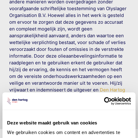
andere manieren worden overgedragen zonder
voorafgaande schriftelijke toestemming van Olyslager
Organisation B.V. Hoewel alles in het werk is gesteld
om ervoor te zorgen dat deze gegevens zo accuraat
en compleet mogelijk zijn, wordt geen
aansprakelijkheid aanvaard, anders dan waartoe een
wettelijke verplichting bestaat, voor schade of verlies
veroorzaakt door fouten of omissies in de verstrekte
informatie. Door deze olieaanbevelingsinformatie te
raadplegen en te gebruiken erkent de gebruiker dat
hij/zij de ervaring, de kennis en het vermogen heeft
om de vereiste onderhoudswerkzaamheden op een
veilige en verantwoorde manier uit te voeren. Hij/zij
vrijwaart en indemniseert de uitgever en
Den Hartog
Energies
voor enig verlies, letsel, claim en schade
veroorzaakt door een onjuiste interpretatie of een
onjuist gebruik van de gepubliceerde gegevens.
Deze website maakt gebruik van cookies
We gebruiken cookies om content en advertenties te