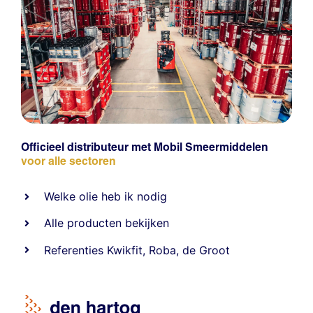
Officieel distributeur met Mobil Smeermiddelen
voor alle sectoren
Welke olie heb ik nodig
Alle producten bekijken
Referentie
s
Kwikfit
,
Roba
,
de Groot