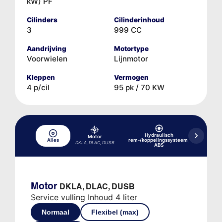
kW) PF
Cilinders
Cilinderinhoud
3
999 CC
Aandrijving
Motortype
Voorwielen
Lijnmotor
Kleppen
Vermogen
4 p/cil
95 pk / 70 KW
Hydraulisch
Motor
Alles
rem-/koppelingssysteem,
Koelsy
DKLA, DLAC, DUSB
ABS
Motor
DKLA, DLAC, DUSB
Service vulling Inhoud 4 liter
Normaal
Flexibel (max)