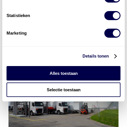
Energiebeheer
en
ERE’s
Statistieken
Laadnetwerk
en
Laadpassen
Marketing
Details tonen
Alles toestaan
Selectie toestaan