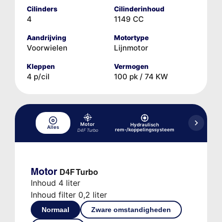
Cilinders
Cilinderinhoud
4
1149 CC
Aandrijving
Motortype
Voorwielen
Lijnmotor
Kleppen
Vermogen
4 p/cil
100 pk / 74 KW
Motor
Hydraulisch
Hydraulisc
Alles
rem-/koppelingssysteem
versne
D4F Turbo
Motor
D4F Turbo
Inhoud 4 liter
Inhoud filter 0,2 liter
Normaal
Zware omstandigheden