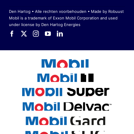
Den Hartog • Alle rechten voorbehouden •
Made by Robuust
Mobil is a trademark of Exxon Mobil Corporation
and used
under license by Den Hartog Energies