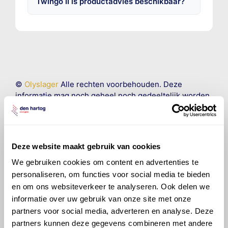
Twingo II is productadvies beschikbaar?
©
Olyslager
Alle rechten voorbehouden. Deze
informatie mag noch geheel noch gedeeltelijk worden
gereproduceerd, opgeslagen in een database of op
andere manieren worden overgedragen zonder
voorafgaande schriftelijke toestemming van Olyslager
Organisation B.V. Hoewel alles in het werk is gesteld
Deze website maakt gebruik van cookies
om ervoor te zorgen dat deze gegevens zo accuraat
We gebruiken cookies om content en advertenties te
en compleet mogelijk zijn, wordt geen
aansprakelijkheid aanvaard, anders dan waartoe een
personaliseren, om functies voor social media te bieden
wettelijke verplichting bestaat, voor schade of verlies
en om ons websiteverkeer te analyseren. Ook delen we
veroorzaakt door fouten of omissies in de verstrekte
informatie over uw gebruik van onze site met onze
informatie. Door deze olieaanbevelingsinformatie te
partners voor social media, adverteren en analyse. Deze
raadplegen en te gebruiken erkent de gebruiker dat
partners kunnen deze gegevens combineren met andere