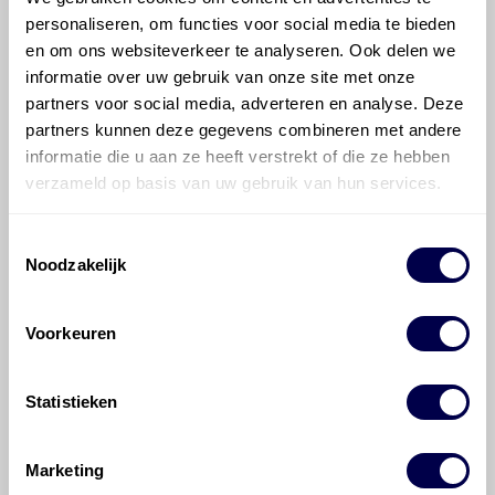
16V?
personaliseren, om functies voor social media te bieden
en om ons websiteverkeer te analyseren. Ook delen we
informatie over uw gebruik van onze site met onze
Hoeveel motorolie gaat er in een
Renault Scénic?
partners voor social media, adverteren en analyse. Deze
partners kunnen deze gegevens combineren met andere
informatie die u aan ze heeft verstrekt of die ze hebben
Hoe vaak moet de motorolie ververst
verzameld op basis van uw gebruik van hun services.
worden bij een Renault Scénic?
Toestemmingsselectie
Voor welke onderdelen van de Renault
Noodzakelijk
Scénic is productadvies beschikbaar?
Voorkeuren
Statistieken
©
Olyslager
Alle rechten voorbehouden. Deze
Marketing
informatie mag noch geheel noch gedeeltelijk worden