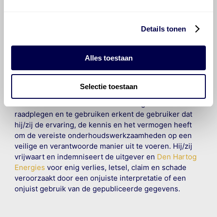
gereproduceerd, opgeslagen in een database of op
andere manieren worden overgedragen zonder
voorafgaande schriftelijke toestemming van Olyslager
Details tonen
Organisation B.V. Hoewel alles in het werk is gesteld
om ervoor te zorgen dat deze gegevens zo accuraat
Alles toestaan
en compleet mogelijk zijn, wordt geen
aansprakelijkheid aanvaard, anders dan waartoe een
wettelijke verplichting bestaat, voor schade of verlies
Selectie toestaan
veroorzaakt door fouten of omissies in de verstrekte
informatie. Door deze olieaanbevelingsinformatie te
raadplegen en te gebruiken erkent de gebruiker dat
hij/zij de ervaring, de kennis en het vermogen heeft
om de vereiste onderhoudswerkzaamheden op een
veilige en verantwoorde manier uit te voeren. Hij/zij
vrijwaart en indemniseert de uitgever en
Den Hartog
Energies
voor enig verlies, letsel, claim en schade
veroorzaakt door een onjuiste interpretatie of een
onjuist gebruik van de gepubliceerde gegevens.