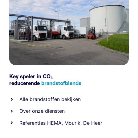
Key speler in CO₂
reducerende
brandstofblends
Alle
brandstoffen
bekijken
Over onze diensten
Referenties
HEMA
,
Mourik
,
De Heer