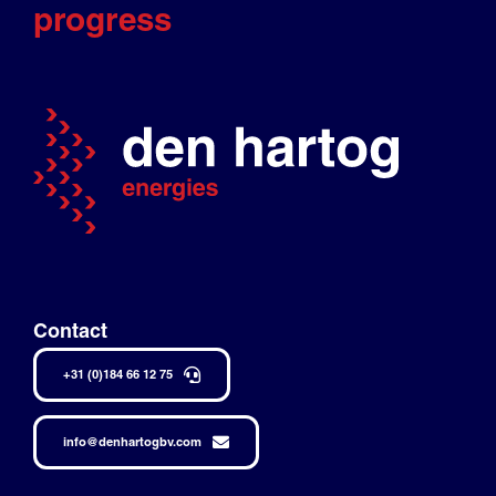
progress
Contact
+31 (0)184 66 12 75
info@denhartogbv.com