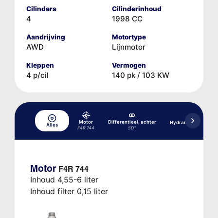
Cilinders
Cilinderinhoud
4
1998 CC
Aandrijving
Motortype
AWD
Lijnmotor
Kleppen
Vermogen
4 p/cil
140 pk / 103 KW
Motor
Differentieel, achter
Hydraulisch remsys
Alles
ABS
F4R 744
SD1
Motor
F4R 744
Inhoud 4,55-6 liter
Inhoud filter 0,15 liter