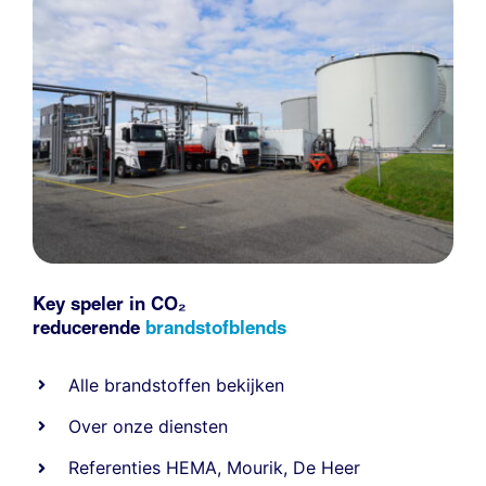
Key speler in CO₂
reducerende
brandstofblends
Alle
brandstoffen
bekijken
Over onze diensten
Referenties
HEMA
,
Mourik
,
De Heer