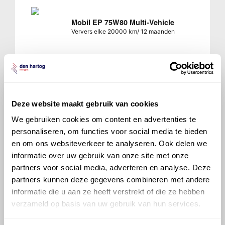
Mobil EP 75W80 Multi-Vehicle
Ververs elke 20000 km/ 12 maanden
700 Sintofluid 75W80
Deze website maakt gebruik van cookies
Ververs elke 20000 km/ 12 maanden
We gebruiken cookies om content en advertenties te
personaliseren, om functies voor social media te bieden
en om ons websiteverkeer te analyseren. Ook delen we
informatie over uw gebruik van onze site met onze
partners voor social media, adverteren en analyse. Deze
partners kunnen deze gegevens combineren met andere
Veelgestelde vragen over
informatie die u aan ze heeft verstrekt of die ze hebben
de Renault Mégane
verzameld op basis van uw gebruik van hun services.