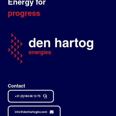
Energy for
progress
Contact
+31 (0)184 66 12 75
info@denhartogbv.com