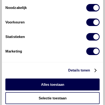
Toestemmingsselectie
Welke motorolie adviseert Den Hartog
Noodzakelijk
voor de Renault Mégane Mégane 1.6 16V?
Voorkeuren
Hoeveel motorolie gaat er in een
Renault Mégane?
Statistieken
Hoe vaak moet de motorolie ververst
worden bij een Renault Mégane?
Marketing
Voor welke onderdelen van de Renault
Mégane is productadvies beschikbaar?
Details tonen
Alles toestaan
Selectie toestaan