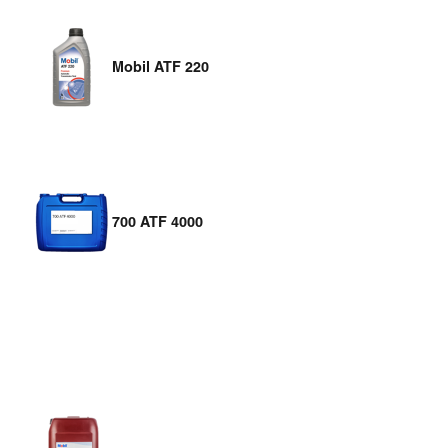
Mobil ATF 220
700 ATF 4000
1