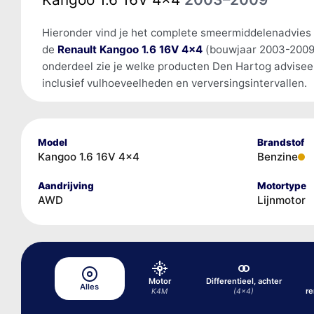
Hieronder vind je het complete smeermiddelenadvies
de
Renault Kangoo 1.6 16V 4x4
(bouwjaar 2003-2009
onderdeel zie je welke producten Den Hartog advisee
inclusief vulhoeveelheden en verversingsintervallen.
Model
Brandstof
Kangoo 1.6 16V 4x4
Benzine
Aandrijving
Motortype
AWD
Lijnmotor
Motor
Differentieel, achter
Alles
r
K4M
(4x4)