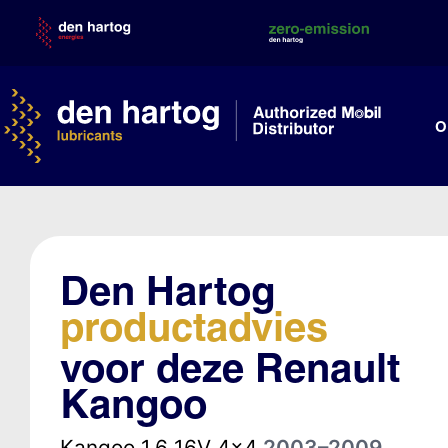
Skip
to
content
O
Den Hartog
productadvies
voor deze Renault
Kangoo
Kangoo 1.6 16V 4x4
2003–2009