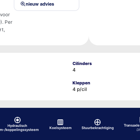
nieuw advies
 voor
). Per
rt,
Cilinders
4
Kleppen
4 p/cil
Transaxle
Hydraulisch
Koelsysteem
Stuurbekrachtiging
em-/koppelingssysteem
D