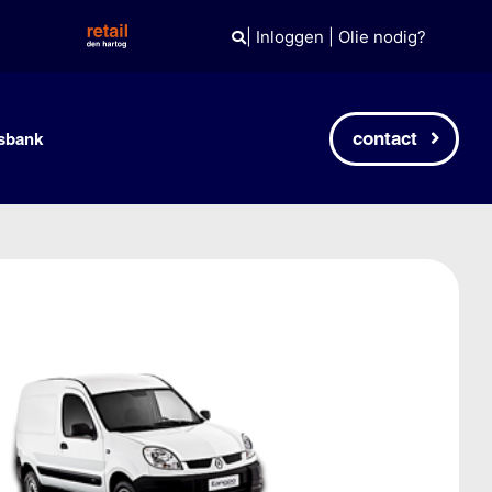
|
Inloggen
|
Olie nodig?
contact
sbank