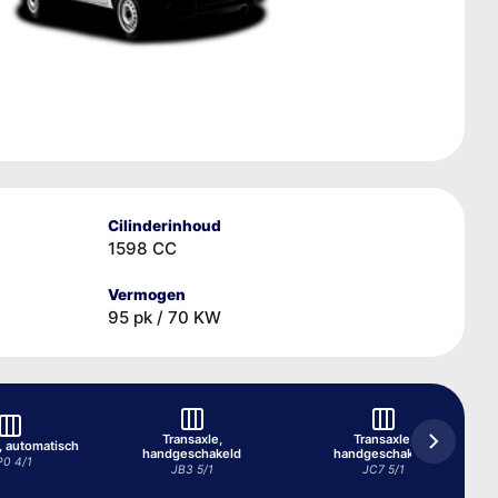
Cilinderinhoud
1598 CC
Vermogen
95 pk / 70 KW
Transaxle,
Transaxle,
, automatisch
handgeschakeld
handgeschakeld
P0 4/1
JB3 5/1
JC7 5/1