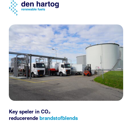
Key speler in CO₂
reducerende
brandstofblends