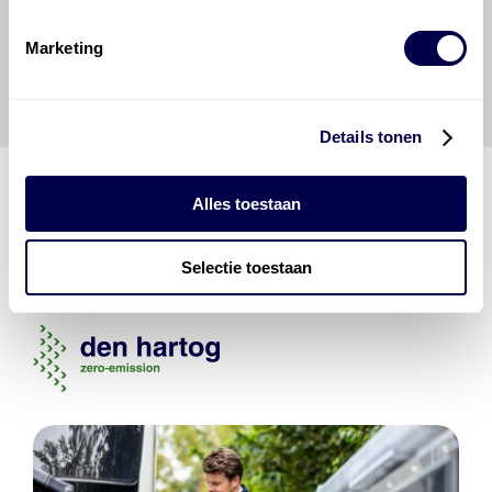
vrijwaart en indemniseert de uitgever en
Den Hartog
Energies
voor enig verlies, letsel, claim en schade
Marketing
veroorzaakt door een onjuiste interpretatie of een
onjuist gebruik van de gepubliceerde gegevens.
Details tonen
Alles toestaan
Den Hartog Energies
bestaat uit
vier divisies
Selectie toestaan