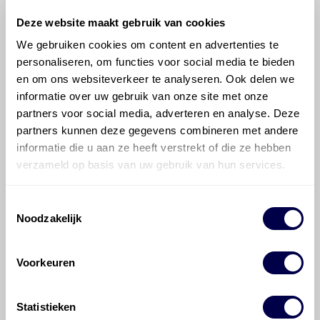
Deze website maakt gebruik van cookies
We gebruiken cookies om content en advertenties te
personaliseren, om functies voor social media te bieden
©
Olyslager
Alle rechten voorbehouden. Deze
en om ons websiteverkeer te analyseren. Ook delen we
informatie mag noch geheel noch gedeeltelijk worden
informatie over uw gebruik van onze site met onze
gereproduceerd, opgeslagen in een database of op
partners voor social media, adverteren en analyse. Deze
andere manieren worden overgedragen zonder
partners kunnen deze gegevens combineren met andere
voorafgaande schriftelijke toestemming van Olyslager
informatie die u aan ze heeft verstrekt of die ze hebben
Organisation B.V. Hoewel alles in het werk is gesteld
verzameld op basis van uw gebruik van hun services.
om ervoor te zorgen dat deze gegevens zo accuraat
en compleet mogelijk zijn, wordt geen
aansprakelijkheid aanvaard, anders dan waartoe een
Toestemmingsselectie
wettelijke verplichting bestaat, voor schade of verlies
Noodzakelijk
veroorzaakt door fouten of omissies in de verstrekte
informatie. Door deze olieaanbevelingsinformatie te
raadplegen en te gebruiken erkent de gebruiker dat
Voorkeuren
hij/zij de ervaring, de kennis en het vermogen heeft
om de vereiste onderhoudswerkzaamheden op een
Statistieken
veilige en verantwoorde manier uit te voeren. Hij/zij