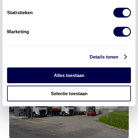
Energiebeheer
en
ERE’s
Statistieken
Laadnetwerk
en
Laadpassen
Marketing
Details tonen
Alles toestaan
Selectie toestaan