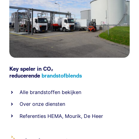
Key speler in CO₂
reducerende
brandstofblends
Alle
brandstoffen
bekijken
Over onze diensten
Referenties
HEMA
,
Mourik
,
De Heer