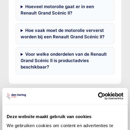
Hoeveel motorolie gaat er in een
Renault Grand Scénic II?
Hoe vaak moet de motorolie ververst
worden bij een Renault Grand Scénic II?
Voor welke onderdelen van de Renault
Grand Scénic II is productadvies
beschikbaar?
©
Olyslager
Alle rechten voorbehouden. Deze
Deze website maakt gebruik van cookies
informatie mag noch geheel noch gedeeltelijk worden
We gebruiken cookies om content en advertenties te
gereproduceerd, opgeslagen in een database of op