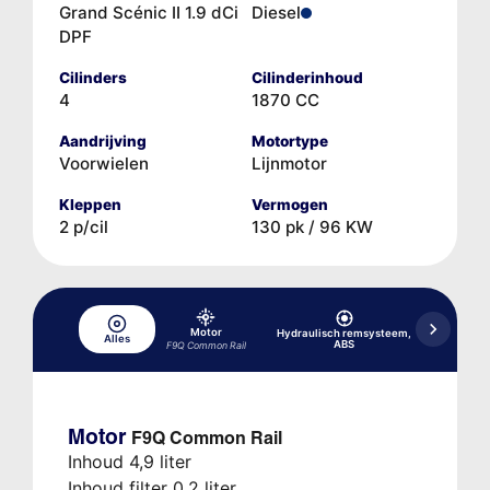
Grand Scénic II 1.9 dCi
Diesel
DPF
Cilinders
Cilinderinhoud
4
1870 CC
Aandrijving
Motortype
Voorwielen
Lijnmotor
Kleppen
Vermogen
2 p/cil
130 pk / 96 KW
Motor
Hydraulisch remsysteem,
Alles
Koelsys
ABS
F9Q Common Rail
Motor
F9Q Common Rail
Inhoud 4,9 liter
Inhoud filter 0,2 liter