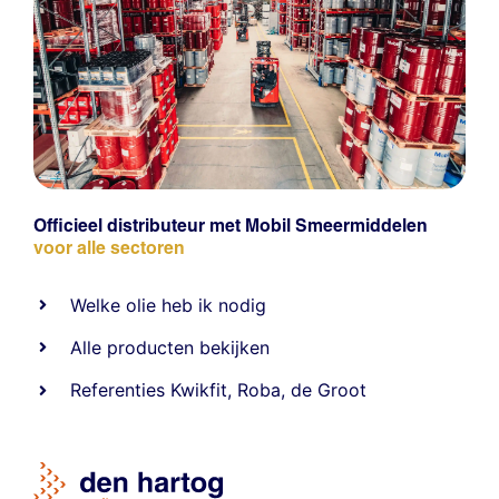
Officieel distributeur met Mobil Smeermiddelen
voor alle sectoren
Welke olie heb ik nodig
Alle producten bekijken
Referentie
s
Kwikfit
,
Roba
,
de Groot