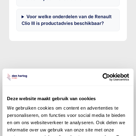
Voor welke onderdelen van de Renault
Clio III is productadvies beschikbaar?
©
Olyslager
Alle rechten voorbehouden. Deze
informatie mag noch geheel noch gedeeltelijk worden
gereproduceerd, opgeslagen in een database of op
andere manieren worden overgedragen zonder
Deze website maakt gebruik van cookies
voorafgaande schriftelijke toestemming van Olyslager
Organisation B.V. Hoewel alles in het werk is gesteld
We gebruiken cookies om content en advertenties te
om ervoor te zorgen dat deze gegevens zo accuraat
personaliseren, om functies voor social media te bieden
en compleet mogelijk zijn, wordt geen
en om ons websiteverkeer te analyseren. Ook delen we
aansprakelijkheid aanvaard, anders dan waartoe een
informatie over uw gebruik van onze site met onze
wettelijke verplichting bestaat, voor schade of verlies