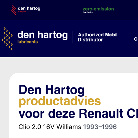
Skip
to
content
O
Den Hartog
productadvies
voor deze Renault Cl
Clio 2.0 16V Williams
1993–1996