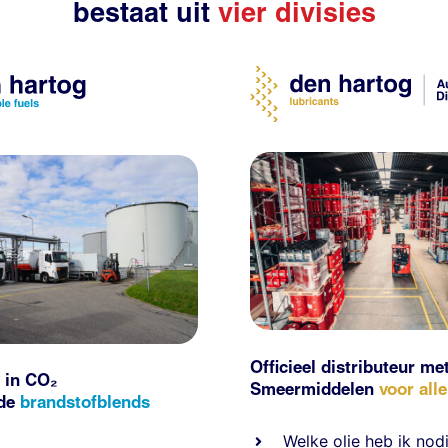
bestaat uit
vier divisies
Officieel distributeur me
 in CO₂
Smeermiddelen
voor all
nde
brandstofblends
Welke olie heb ik nod