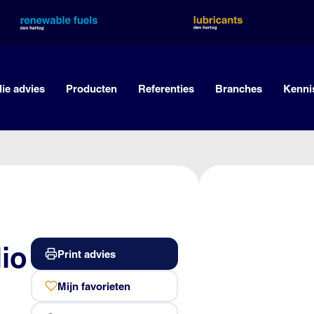
lie advies
Producten
Referenties
Branches
Kenni
io
Print advies
Mijn favorieten