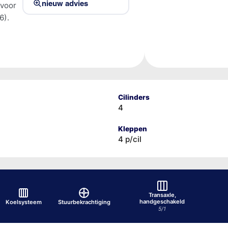
nieuw advies
 voor
6).
Cilinders
4
Kleppen
4 p/cil
Transaxle,
handgeschakeld
Koelsysteem
Stuurbekrachtiging
5/1