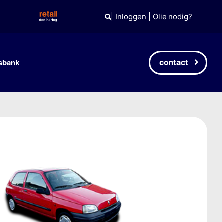
|
Inloggen
|
Olie nodig?
contact
sbank