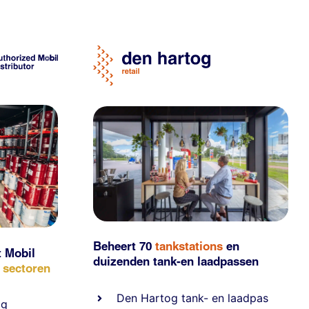
Beheert 70
tankstations
en
t Mobil
duizenden
tank-en laadpassen
e sectoren
Den Hartog tank- en laadpas
ig