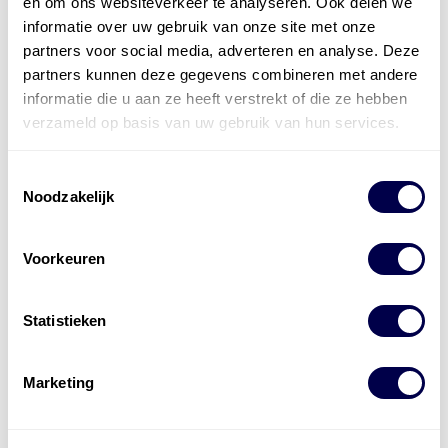
en om ons websiteverkeer te analyseren. Ook delen we
Den Hartog Energies
bestaat uit
vier divisies
informatie over uw gebruik van onze site met onze
partners voor social media, adverteren en analyse. Deze
partners kunnen deze gegevens combineren met andere
informatie die u aan ze heeft verstrekt of die ze hebben
verzameld op basis van uw gebruik van hun services.
Toestemmingsselectie
Noodzakelijk
Voorkeuren
Statistieken
Marketing