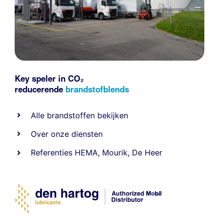
Key speler in CO₂
reducerende
brandstofblends
Alle
brandstoffen
bekijken
Over onze diensten
Referenties
HEMA
,
Mourik
,
De Heer