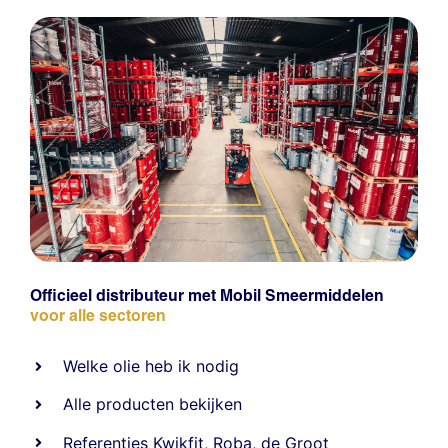
Officieel distributeur met Mobil Smeermiddelen
voor alle sectoren
Welke olie heb ik nodig
Alle producten bekijken
Referentie
s
Kwikfit
,
Roba
,
de Groot