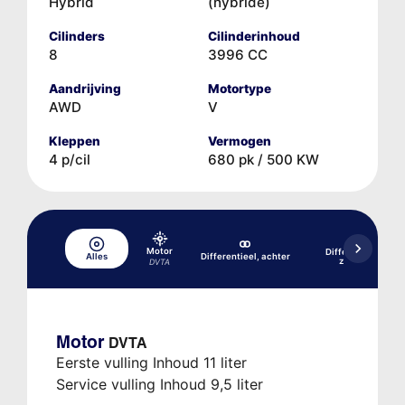
Hybrid
(hybride)
Cilinders
Cilinderinhoud
8
3996 CC
Aandrijving
Motortype
AWD
V
Kleppen
Vermogen
4 p/cil
680 pk / 500 KW
Motor
Differentieel, acht
Alles
Differentieel, achter
zelfblokkerend
DVTA
Motor
DVTA
Eerste vulling Inhoud 11 liter
Service vulling Inhoud 9,5 liter